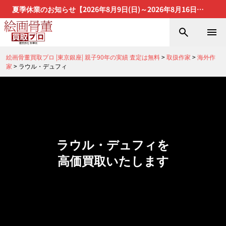
夏季休業のお知らせ【2026年8月9日(日)～2026年8月16日
(日)】
絵画骨董買取プロ |東京銀座| 親子90年の実績 査定は無料
>
取扱作家
>
海外作
家
>
ラウル・デュフィ
ラウル・デュフィを
高価買取いたします