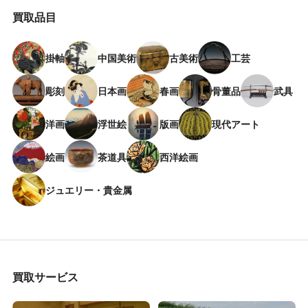
買取品目
掛軸
中国美術
古美術
工芸
彫刻
日本画
春画
骨董品
武具
洋画
浮世絵
版画
現代アート
絵画
茶道具
西洋絵画
ジュエリー・貴金属
買取サービス