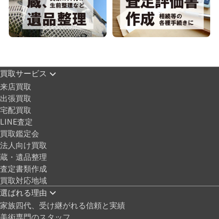
買取サービス
来店買取
出張買取
宅配買取
LINE査定
買取鑑定会
法人向け買取
蔵・遺品整理
査定書類作成
買取対応地域
選ばれる理由
家族四代、受け継がれる信頼と実績
美術専門のスタッフ