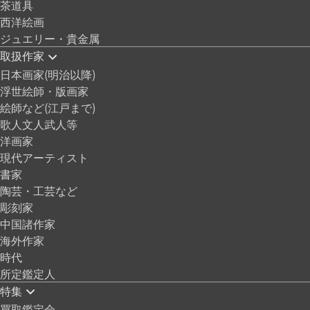
茶道具
西洋絵画
ジュエリー・貴金属
取扱作家
日本画家(明治以降)
浮世絵師・版画家
絵師など(江戸まで)
歌人文人武人等
洋画家
現代アーティスト
書家
陶芸・工芸など
彫刻家
中国諸作家
海外作家
時代
所定鑑定人
特集
買取鑑定会