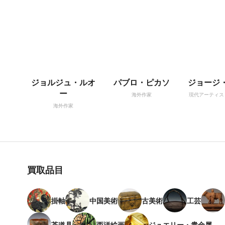
ジョルジュ・ルオ
パブロ・ピカソ
ジョージ
ー
海外作家
現代アーティス
海外作家
買取品目
掛軸
中国美術
古美術
工芸
茶道具
西洋絵画
ジュエリー・貴金属