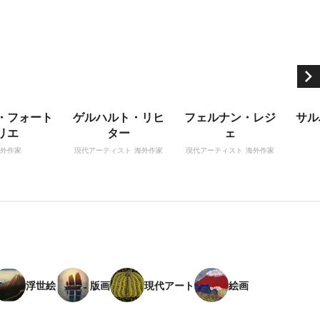
・フォート
ゲルハルト・リヒ
フェルナン・レジ
サル
リエ
ター
ェ
外作家
現代アーティスト
海外作家
現代アーティスト
海外作家
浮世絵
版画
現代アート
絵画