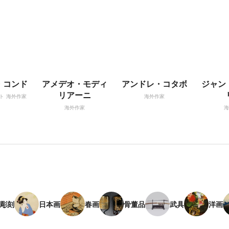
・コンド
アメデオ・モディ
アンドレ・コタボ
ジャン
リアーニ
ト
海外作家
海外作家
海外作家
海
彫刻
日本画
春画
骨董品
武具
洋画