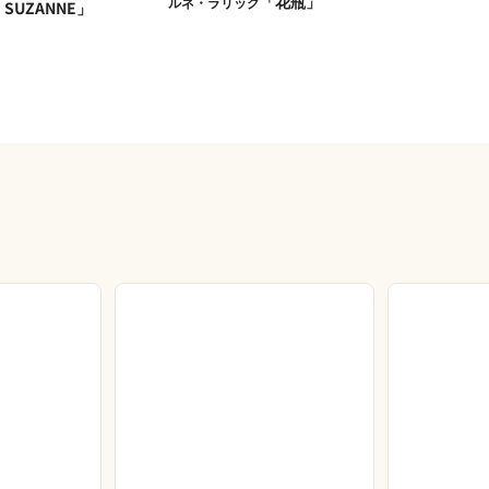
「花瓶」
ルネ・ラリック
SUZANNE」