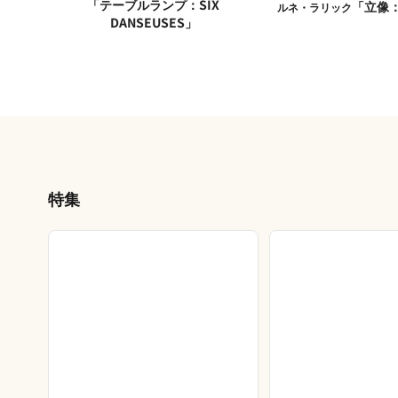
「テーブルランプ：SIX
「立像：
ルネ・ラリック
DANSEUSES」
特集