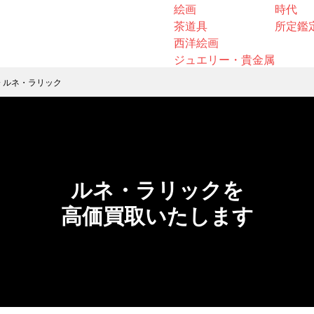
絵画
時代
茶道具
所定鑑
西洋絵画
ジュエリー・貴金属
>
ルネ・ラリック
ルネ・ラリックを
高価買取いたします