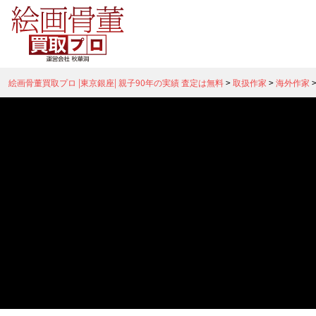
絵画骨董買取プロ |東京銀座| 親子90年の実績 査定は無料
>
取扱作家
>
海外作家