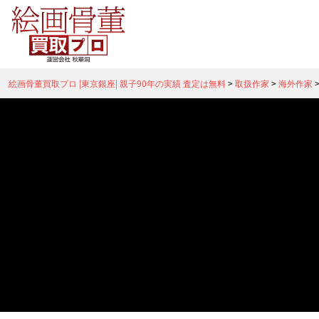
絵画骨董買取プロ |東京銀座| 親子90年の実績 査定は無料
>
取扱作家
>
海外作家