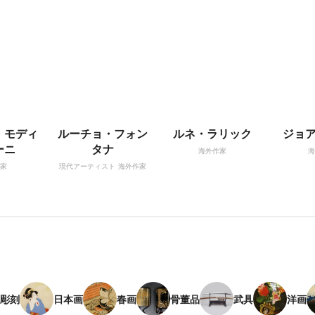
・モディ
ルーチョ・フォン
ルネ・ラリック
ジョ
ーニ
タナ
海外作家
海
家
現代アーティスト
海外作家
彫刻
日本画
春画
骨董品
武具
洋画