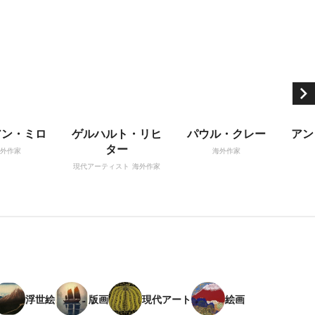
アン・ミロ
ゲルハルト・リヒ
パウル・クレー
アン
ター
外作家
海外作家
現代アーティスト
海外作家
浮世絵
版画
現代アート
絵画