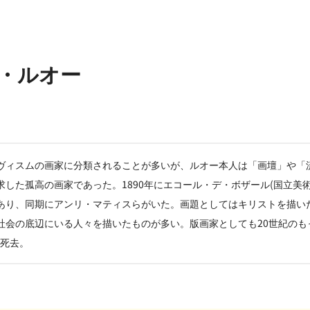
・ルオー
ヴィスムの画家に分類されることが多いが、ルオー本人は「画壇」や「
した孤高の画家であった。1890年にエコール・デ・ボザール(国立美
あり、同期にアンリ・マティスらがいた。画題としてはキリストを描い
社会の底辺にいる人々を描いたものが多い。版画家としても20世紀のも
で死去。