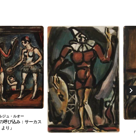
ルジュ・ルオー
の呼び込み：サーカス
より」
「