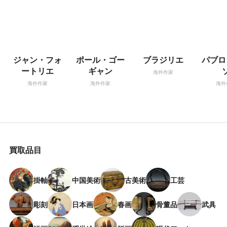
ジャン・フォ
ポール・ゴー
ブラジリエ
パブロ
ートリエ
ギャン
海外作家
海外作家
海外作家
海外
買取品目
掛軸
中国美術
古美術
工芸
彫刻
日本画
春画
骨董品
武具