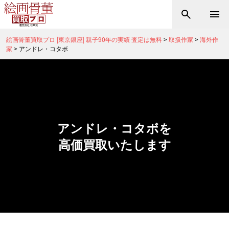
絵画骨董買取プロ |東京銀座| 親子90年の実績 査定は無料
>
取扱作家
>
海外作
家
>
アンドレ・コタボ
アンドレ・コタボを
高価買取いたします