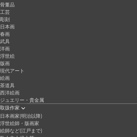
骨董品
工芸
彫刻
日本画
春画
武具
洋画
浮世絵
版画
現代アート
絵画
茶道具
西洋絵画
ジュエリー・貴金属
取扱作家
日本画家(明治以降)
浮世絵師・版画家
絵師など(江戸まで)