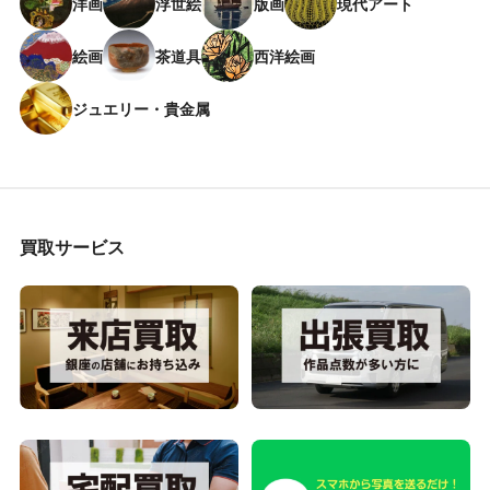
洋画
浮世絵
版画
現代アート
絵画
茶道具
西洋絵画
ジュエリー・貴金属
買取サービス