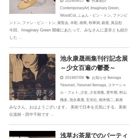
2024/04/17
作家紹介
ContemporaryArt
,
Imaginary Green
,
WoodCut
,
ふぁん・ピン・トン
,
ファンピ
ントン
,
ファン・ピン・トン
,
展覧会
,
木彫
,
画商
,
秋華洞
,
銀座
,
黃品彤
今回、Imaginary Green 開催にあたって、みなさんに是非とも紹介
した …
池永康晟画集刊行記念展
～少女百遍の鬱憂～
2019/07/06
お知らせ
Ikenaga
Yasunari
,
Yasunari Ikenaga
,
コマーシャ
ル・フォト
,
少女
,
少女画集
,
更年期
,
村山
槐多
,
池永康晟
,
玄光社
,
相米慎二
,
銀座
みなさん、おはようございます。 美術で日本を元気にする、美術
伝道師・田中千秋です …
浅草お茶屋でのパーティ