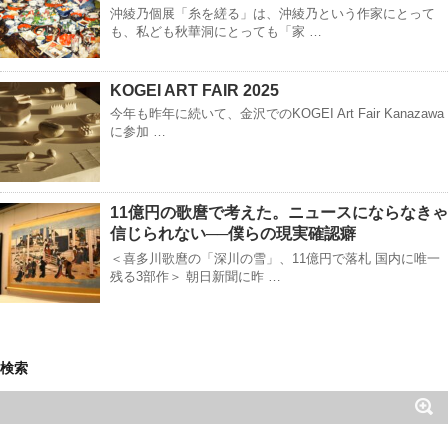
沖綾乃個展「糸を縒る」は、沖綾乃という作家にとって
も、私ども秋華洞にとっても「家 …
KOGEI ART FAIR 2025
今年も昨年に続いて、金沢でのKOGEI Art Fair Kanazawa
に参加 …
11億円の歌麿で考えた。ニュースにならなきゃ
信じられない──僕らの現実確認癖
＜喜多川歌麿の「深川の雪」、11億円で落札 国内に唯一
残る3部作＞ 朝日新聞に昨 …
検索