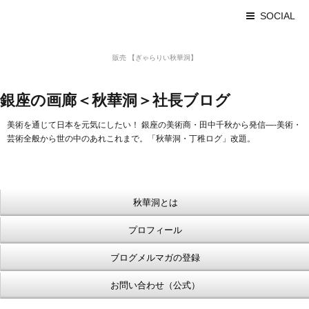
SOCIAL
美術品 買取 【Ginza秋華洞】
販売 【ぎゃらりい秋華洞】
浮世絵【Shukado オンラインショップ】
銀座の画廊＜秋華洞＞社長ブログ
美術を通じて日本を元気にしたい！ 銀座の美術商・田中千秋から発信—-美術・
芸術全般から世の中のあれこれまで。「秋華洞・丁稚ログ」改題。
秋華洞とは
プロフィール
ブログメルマガの登録
お問い合わせ（公式）