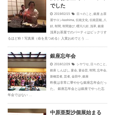
でした
2019/02/15
日々のこと
,
銀座
お茶
屋サロンkashima
,
伝統文化
,
伝統芸能
,
八
好
,
幇間
,
幇間遊び
,
櫻川八好
,
浅草
,
銀座
浅草お茶屋でのパーティはビックリす
るほど粋！写真展（命を見つめる）入賞おめでとう …
銀座忘年会
2018/12/29
シヤワセ
,
日々のこと
,
銀座
しんばし
,
宴会
,
宴会芸
,
幇間
,
忘年会
,
新橋芸者
,
芸者
,
金田中
,
銀座
昨夜は非常に華やかな銀座忘年会だっ
た。 銀座忘年会とは銀座でやった忘
年会ではない …
中原亜梨沙個展始まる