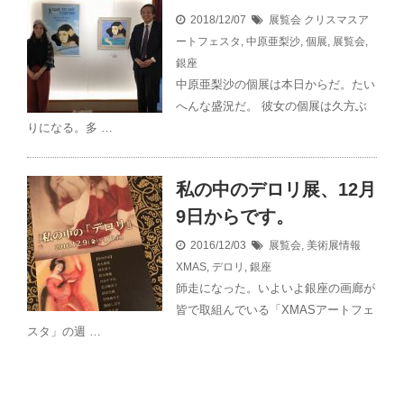
2018/12/07
展覧会
クリスマスア
ートフェスタ
,
中原亜梨沙
,
個展
,
展覧会
,
銀座
中原亜梨沙の個展は本日からだ。たい
へんな盛況だ。 彼女の個展は久方ぶ
りになる。多 …
私の中のデロリ展、12月
9日からです。
2016/12/03
展覧会
,
美術展情報
XMAS
,
デロリ
,
銀座
師走になった。いよいよ銀座の画廊が
皆で取組んでいる「XMASアートフェ
スタ」の週 …