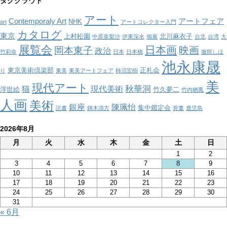
タグクラウド
リ
アート
ー
Contemporaly Art
アートフェア
NHK
art
アートコレクター入門
カタログ
東京
上村松園
北川麻衣子
中原亜梨沙
伊東深水
個展
台北
台湾
大
展覧会
日本画
映画
岡本東子
政治
竹彩奈
日本
日本橋
服部しほ
池永康晟
東京美術倶楽部
正札会
り
東美
東美アートフェア
柿沼宏樹
美
現代アート
秋華洞
猫
現代美術
浮世絵
竹久夢二
竹内栖鳳
人画
美術
銀座
陳珮怡
集中鑑定会
読書
鏑木清方
骨董
鹿児島
2026年8月
月
火
水
木
金
土
日
1
2
3
4
5
6
7
8
9
10
11
12
13
14
15
16
17
18
19
20
21
22
23
24
25
26
27
28
29
30
31
« 6月