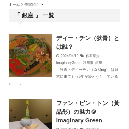
ホーム
>
作家紹介
>
「 銀座 」 一覧
ディー・チン（狄青）と
は誰？
2024/04/19
作家紹介
ImaginaryGreen
,
秋華洞
,
銀座
狄青・ディーチン（Di Qing） は日
本に来てもう6年が経とうとしている
が、 …
ファン・ピン・トン（黃
品彤）の魅力＠
Imaginary Green