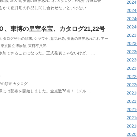
門知識
,
新入荷
,
美術の世界あれこれ
カタログ
,
正札会
,
浮世絵会
202
もかく正月用の作品に間に合わせないといけない …
202
202
202
、東博の皇室名宝、カタログ21,22号
202
カタログ発行の顛末
,
シヤワセ
,
意気込み
,
美術の世界あれこれ
アー
202
,
東京国立博物館
,
東郷平八郎
202
参加できることになった。正式発表じゃないけど、 …
202
202
。
202
行の顛末
カタログ
202
には配布を開始しました。全点数76点！（メル …
202
202
202
202
202
202