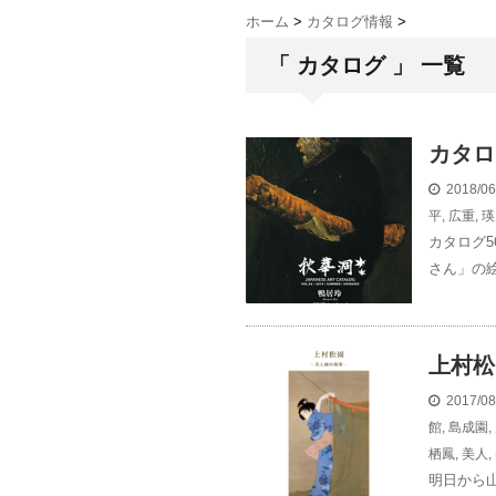
ホーム
>
カタログ情報
>
「 カタログ 」 一覧
カタロ
2018/0
平
,
広重
,
瑛
カタログ
さん」の絵
上村松
2017/0
館
,
島成園
,
栖鳳
,
美人
,
明日から