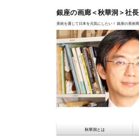
美術品 買取 【Ginza秋華洞】
銀座の画廊＜秋華洞＞社
美術を通じて日本を元気にしたい！ 銀座の美術
秋華洞とは