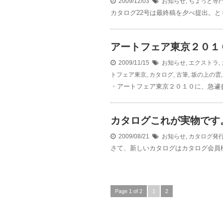
2009/12/03
お知らせ
,
ちょっと専
カタログ22号は最終稿を夕べ提出。と
アートフェア東京２０１０
2009/11/15
お知らせ
,
エクストラ
,
トフェア東京
,
カタログ
,
古筆
,
坂の上の雲
・アートフェア東京２０１０に、急遽
カタログこれが実物です
2009/08/21
お知らせ
,
カタログ発
さて、新しいカタログはカタログ会員様
Page 1 of 2
1
2