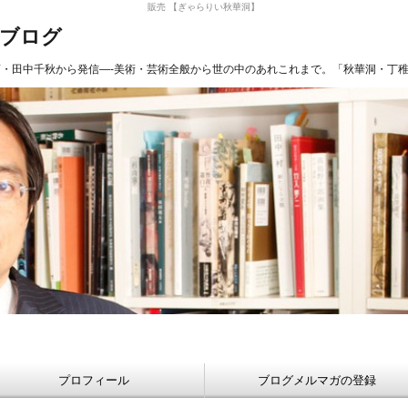
販売 【ぎゃらりい秋華洞】
長ブログ
商・田中千秋から発信—-美術・芸術全般から世の中のあれこれまで。「秋華洞・丁
プロフィール
ブログメルマガの登録