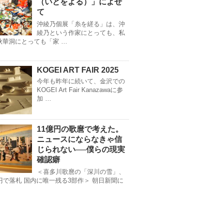
（いとをよる）」によせ
て
沖綾乃個展「糸を縒る」は、沖
綾乃という作家にとっても、私
秋華洞にとっても「家 …
KOGEI ART FAIR 2025
今年も昨年に続いて、金沢での
KOGEI Art Fair Kanazawaに参
加 …
11億円の歌麿で考えた。
ニュースにならなきゃ信
じられない──僕らの現実
確認癖
＜喜多川歌麿の「深川の雪」、
億円で落札 国内に唯一残る3部作＞ 朝日新聞に