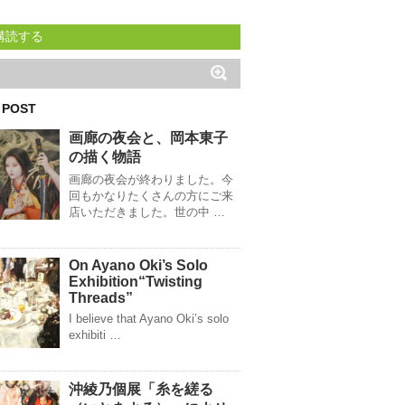
購読する
 POST
画廊の夜会と、岡本東子
の描く物語
画廊の夜会が終わりました。今
回もかなりたくさんの方にご来
店いただきました。世の中 …
On Ayano Oki’s Solo
Exhibition“Twisting
Threads”
I believe that Ayano Oki’s solo
exhibiti …
沖綾乃個展「糸を縒る