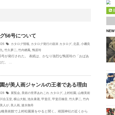
NEW
グ56号について
6/26
カタログ情報
,
カタログ発行の顛末
カタログ
,
北斎
,
小磯良
九
,
竹久夢二
,
竹内栖鳳
,
鴨居玲
56号が発行された。 表紙は、かなり強烈な鴨居玲の「おばあ
だ。 …
園が美人画ジャンルの王者である理由
8/28
展覧会
,
美術の世界あれこれ
カタログ
,
上村松園
,
山種美術
川合玉堂
,
横山大観
,
池永康晟
,
甲斐庄
,
甲斐庄楠音
,
竹久夢二
,
竹内
美人が
,
美人画
,
速水御舟
山種美術館で上村松園展をやると聞く。靖国神社の近くから