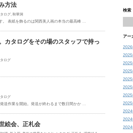
み方法
検索
タログ
,
秋華洞
す。 表紙を飾るのは関西美人画の本当の最高峰 …
アー
た。カタログをその場のスタッフで持っ
202
202
タログ
202
202
202
202
202
タログ
202
ら発送作業を開始。発送が終わるまで数日間かか …
202
202
浮世絵会、正札会
202