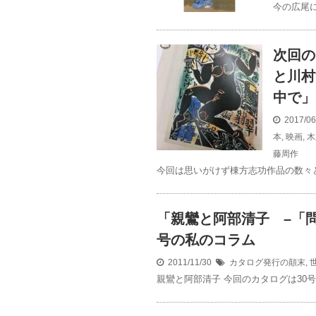
今の広尾に
次回の
と川村
中で」
2017/0
本
,
映画
,
木
藤周作
今回は思いがけず棟方志功作品の数々
「親鸞と阿部清子 –「問
号の私のコラム
2011/11/30
カタログ発行の顛末
,
親鸞と阿部清子 今回のカタログは30