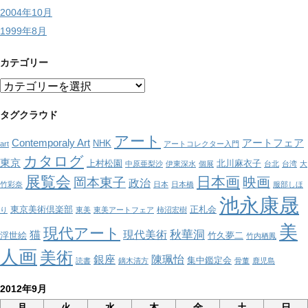
2004年10月
1999年8月
カテゴリー
カ
テ
ゴ
タグクラウド
リ
アート
ー
Contemporaly Art
アートフェア
NHK
art
アートコレクター入門
カタログ
東京
上村松園
北川麻衣子
中原亜梨沙
伊東深水
個展
台北
台湾
大
展覧会
日本画
映画
岡本東子
政治
竹彩奈
日本
日本橋
服部しほ
池永康晟
東京美術倶楽部
正札会
り
東美
東美アートフェア
柿沼宏樹
美
現代アート
秋華洞
猫
現代美術
浮世絵
竹久夢二
竹内栖鳳
人画
美術
銀座
陳珮怡
集中鑑定会
読書
鏑木清方
骨董
鹿児島
2012年9月
月
火
水
木
金
土
日