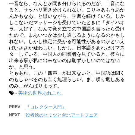
一音なら、なんとか聞き分けられるのだが、二音にな
ると、サッパリ聞き分けられない。こりゃあもうあか
んかもなあ、と思いながら、学習を続けている。しか
しこないだマッサージを受けていたときに「タイハオ
ラ、太好了」なんて覚え立ての中国語を言ったら受け
たので、まあいつかは少し通じるようになるのかもし
れない。しかし検定に受かる可能性があるのかといえ
ばいささか疑わしい。しかし、日本語をあれだけマス
ターしている、中国人の同業者を見ていると、彼らに
出来る事が私に出来ないのは恥ずかしいのではない
か、と思う。
ともあれ、この「四声」が出来ないと、中国語は聞く
のもしゃべるのも全く無理らしい。ま、繰り返しある
のみ。がんばりまっす。
-
美術の世界あれこれ
PREV
「コレクター入門」
NEXT
役者絵のヒミツと台北アートフェア