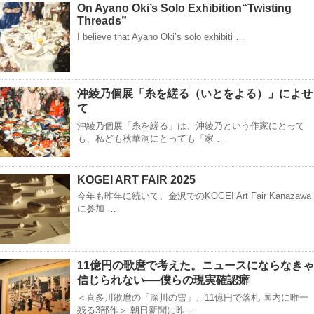
On Ayano Oki’s Solo Exhibition“Twisting
Threads”
I believe that Ayano Oki’s solo exhibiti …
沖綾乃個展「糸を縒る（いとをよる）」によせ
て
沖綾乃個展「糸を縒る」は、沖綾乃という作家にとって
も、私ども秋華洞にとっても「家 …
KOGEI ART FAIR 2025
今年も昨年に続いて、金沢でのKOGEI Art Fair Kanazawa
に参加 …
11億円の歌麿で考えた。ニュースにならなきゃ
信じられない──僕らの現実確認癖
＜喜多川歌麿の「深川の雪」、11億円で落札 国内に唯一
残る3部作＞ 朝日新聞に昨 …