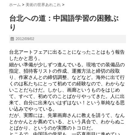
ホーム
>
美術の世界あれこれ
>
台北への道：中国語学習の困難ぶ
り
2012/09/02
台北アートフェアに出ることになったことはもう報告
したかと思う。
細かい準備が少しずつ進んでいる。現地での装備品の
指定、招待客リストの作成、運搬方法と締切の段取
り、作家さんとの締切調整、などなど。海外に出て行
くのは私たちにとって初めての経験なので、わからな
いことだらけだ。しかし、画廊というものをはじめ
て、すべて、初めてのことばかりやってきた。人に出
来て、自分に出来ないはずはない！という単純なる思
い込みでやっている。
だが、実際には、先輩画廊さんに教えを請うて、なん
とかかんとか薦めている、という具合で、わからぬこ
とばかり、というのが実際のトコロだ。
ところで、中国語の学習も、一応真面目に進めてい