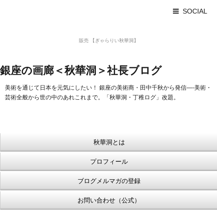
SOCIAL
美術品 買取 【Ginza秋華洞】
販売 【ぎゃらりい秋華洞】
浮世絵【Shukado オンラインショップ】
銀座の画廊＜秋華洞＞社長ブログ
美術を通じて日本を元気にしたい！ 銀座の美術商・田中千秋から発信—-美術・
芸術全般から世の中のあれこれまで。「秋華洞・丁稚ログ」改題。
秋華洞とは
プロフィール
ブログメルマガの登録
お問い合わせ（公式）