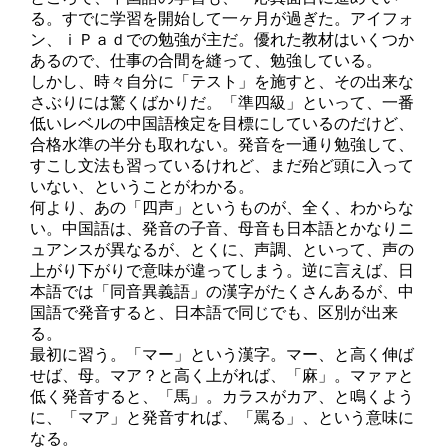
る。すでに学習を開始して一ヶ月が過ぎた。アイフォ
ン、ｉＰａｄでの勉強が主だ。優れた教材はいくつか
あるので、仕事の合間を縫って、勉強している。
しかし、時々自分に「テスト」を施すと、その出来な
さぶりには驚くばかりだ。「準四級」といって、一番
低いレベルの中国語検定を目標にしているのだけど、
合格水準の半分も取れない。発音を一通り勉強して、
すこし文法も習っているけれど、まだ殆ど頭に入って
いない、ということがわかる。
何より、あの「四声」というものが、全く、わからな
い。中国語は、発音の子音、母音も日本語とかなりニ
ュアンスが異なるが、とくに、声調、といって、声の
上がり下がりで意味が違ってしまう。逆に言えば、日
本語では「同音異義語」の漢字がたくさんあるが、中
国語で発音すると、日本語で同じでも、区別が出来
る。
最初に習う。「マー」という漢字。マー、と高く伸ば
せば、母。マア？と高く上がれば、「麻」。マァァと
低く発音すると、「馬」。カラスがカア、と鳴くよう
に、「マア」と発音すれば、「罵る」、という意味に
なる。