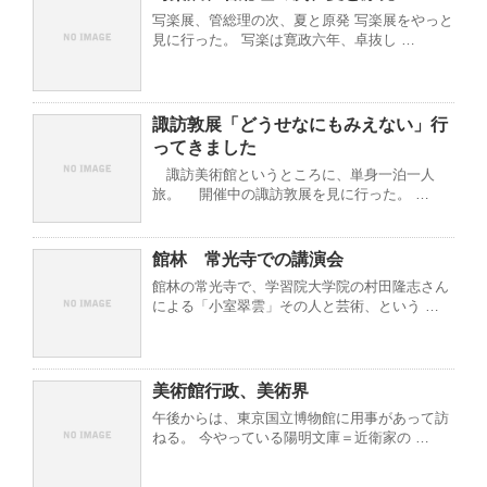
写楽展、管総理の次、夏と原発 写楽展をやっと
見に行った。 写楽は寛政六年、卓抜し …
諏訪敦展「どうせなにもみえない」行
ってきました
諏訪美術館というところに、単身一泊一人
旅。 開催中の諏訪敦展を見に行った。 …
館林 常光寺での講演会
館林の常光寺で、学習院大学院の村田隆志さん
による「小室翠雲」その人と芸術、という …
美術館行政、美術界
午後からは、東京国立博物館に用事があって訪
ねる。 今やっている陽明文庫＝近衛家の …