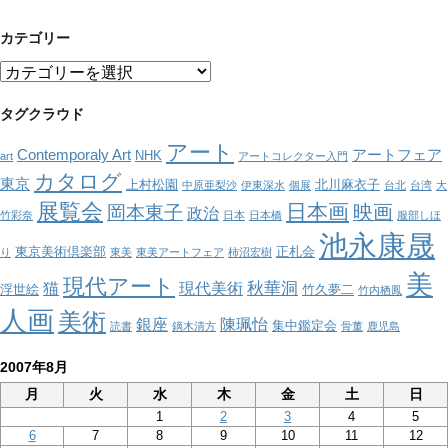
カテゴリー
カ
テ
ゴ
タグクラウド
リ
アート
ー
Contemporaly Art
アートフェア
NHK
art
アートコレクター入門
カタログ
東京
上村松園
北川麻衣子
中原亜梨沙
伊東深水
個展
台北
台湾
大
展覧会
日本画
映画
岡本東子
政治
竹彩奈
日本
日本橋
服部しほ
池永康晟
東京美術倶楽部
正札会
り
東美
東美アートフェア
柿沼宏樹
美
現代アート
秋華洞
猫
現代美術
浮世絵
竹久夢二
竹内栖鳳
人画
美術
銀座
陳珮怡
集中鑑定会
読書
鏑木清方
骨董
鹿児島
2007年8月
月
火
水
木
金
土
日
1
2
3
4
5
6
7
8
9
10
11
12