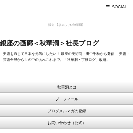
SOCIAL
美術品 買取 【Ginza秋華洞】
販売 【ぎゃらりい秋華洞】
浮世絵【Shukado オンラインショップ】
銀座の画廊＜秋華洞＞社長ブログ
美術を通じて日本を元気にしたい！ 銀座の美術商・田中千秋から発信—-美術・
芸術全般から世の中のあれこれまで。「秋華洞・丁稚ログ」改題。
秋華洞とは
プロフィール
ブログメルマガの登録
お問い合わせ（公式）