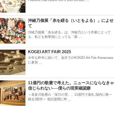
沖綾乃個展「糸を縒る（いとをよる）」によせ
て
沖綾乃個展「糸を縒る」は、沖綾乃という作家にとって
も、私ども秋華洞にとっても「家 …
KOGEI ART FAIR 2025
今年も昨年に続いて、金沢でのKOGEI Art Fair Kanazawa
に参加 …
11億円の歌麿で考えた。ニュースにならなきゃ
信じられない──僕らの現実確認癖
＜喜多川歌麿の「深川の雪」、11億円で落札 国内に唯一
残る3部作＞ 朝日新聞に昨 …