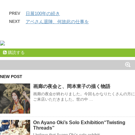
PREV
日展100年の続き
NEXT
アベさん退陣、何故此の仕事を
購読する
NEW POST
画廊の夜会と、岡本東子の描く物語
画廊の夜会が終わりました。今回もかなりたくさんの方に
ご来店いただきました。世の中 …
On Ayano Oki’s Solo Exhibition“Twisting
Threads”
I believe that Ayano Oki’s solo exhibiti …