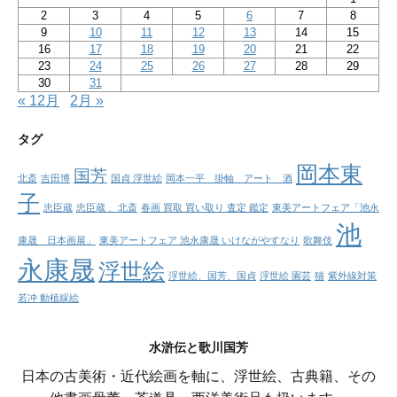
2
3
4
5
6
7
8
9
10
11
12
13
14
15
16
17
18
19
20
21
22
23
24
25
26
27
28
29
30
31
« 12月
2月 »
タグ
岡本東
国芳
北斎
吉田博
国貞 浮世絵
岡本一平 掛軸 アート 酒
子
忠臣蔵
忠臣蔵 、北斎
春画 買取 買い取り 査定 鑑定
東美アートフェア「池永
池
康晟 日本画展」
東美アートフェア 池永康晟 いけながやすなり
歌舞伎
永康晟
浮世絵
浮世絵、国芳、国貞
浮世絵 園芸
猫
紫外線対策
若冲 動植綵絵
水滸伝と歌川国芳
日本の古美術・近代絵画を軸に、浮世絵、古典籍、その