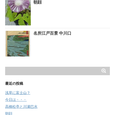
朝顔
名所江戸百景 中川口
最近の投稿
浅草に富士山？
今日は・・・
高橋松亭と川瀬巴水
朝顔