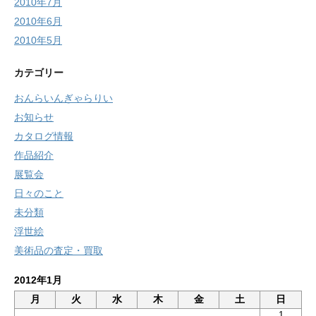
2010年7月
2010年6月
2010年5月
カテゴリー
おんらいんぎゃらりい
お知らせ
カタログ情報
作品紹介
展覧会
日々のこと
未分類
浮世絵
美術品の査定・買取
2012年1月
月
火
水
木
金
土
日
1