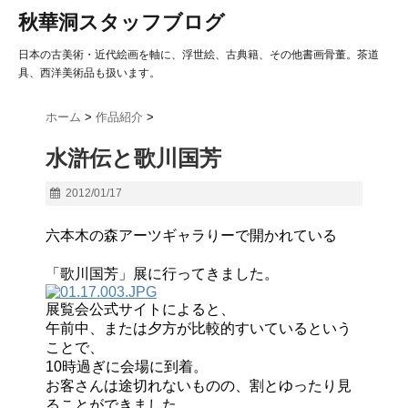
秋華洞スタッフブログ
日本の古美術・近代絵画を軸に、浮世絵、古典籍、その他書画骨董。茶道
具、西洋美術品も扱います。
ホーム
>
作品紹介
>
水滸伝と歌川国芳
2012/01/17
六本木の森アーツギャラりーで開かれている
「歌川国芳」展に行ってきました。
展覧会公式サイトによると、
午前中、または夕方が比較的すいているという
ことで、
10時過ぎに会場に到着。
お客さんは途切れないものの、割とゆったり見
ることができました。