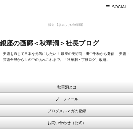
SOCIAL
美術品 買取 【Ginza秋華洞】
販売 【ぎゃらりい秋華洞】
浮世絵【Shukado オンラインショップ】
銀座の画廊＜秋華洞＞社長ブログ
美術を通じて日本を元気にしたい！ 銀座の美術商・田中千秋から発信—-美術・
芸術全般から世の中のあれこれまで。「秋華洞・丁稚ログ」改題。
秋華洞とは
プロフィール
ブログメルマガの登録
お問い合わせ（公式）