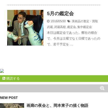
5月の鑑定会
2016/05/30
美術品の査定・買取
武蔵
,
武蔵高校
,
鑑定会
,
集中鑑定会
本日は鑑定会であった。弊社の都合
で、今月は土曜でなく日曜であったの
で、若干予定を …
購読する
NEW POST
画廊の夜会と、岡本東子の描く物語