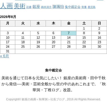
人画
美術
銀座
陳珮怡
集中鑑定会
読書
鏑木清方
骨董
鹿児島
2026年8月
月
火
水
木
金
土
日
1
2
3
4
5
6
7
8
9
10
11
12
13
14
15
16
17
18
19
20
21
22
23
24
25
26
27
28
29
30
31
« 6月
集中鑑定会
美術を通じて日本を元気にしたい！ 銀座の美術商・田中千秋
から発信—-美術・芸術全般から世の中のあれこれまで。「秋
華洞・丁稚ログ」改題。
Copyright© 銀座の画廊＜秋華洞＞社長ブログ , 2016 All Rights Reserved.