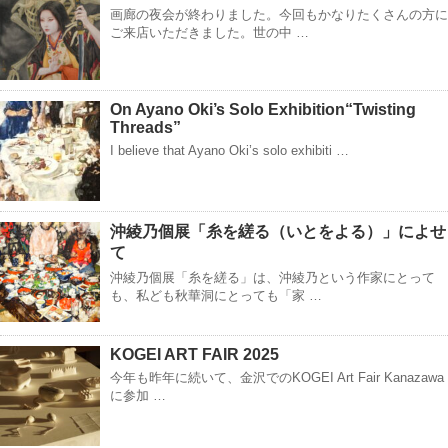
画廊の夜会が終わりました。今回もかなりたくさんの方に
ご来店いただきました。世の中 …
On Ayano Oki’s Solo Exhibition“Twisting
Threads”
I believe that Ayano Oki’s solo exhibiti …
沖綾乃個展「糸を縒る（いとをよる）」によせ
て
沖綾乃個展「糸を縒る」は、沖綾乃という作家にとって
も、私ども秋華洞にとっても「家 …
KOGEI ART FAIR 2025
今年も昨年に続いて、金沢でのKOGEI Art Fair Kanazawa
に参加 …