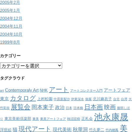
2005年2月
2005年1月
2004年12月
2004年11月
2004年10月
1999年8月
カテゴリー
カ
テ
ゴ
タグクラウド
リ
アート
ー
Contemporaly Art
アートフェア
NHK
art
アートコレクター入門
カタログ
東京
上村松園
北川麻衣子
中原亜梨沙
伊東深水
個展
台北
台湾
大
展覧会
日本画
映画
岡本東子
政治
竹彩奈
日本
日本橋
服部しほ
池永康晟
東京美術倶楽部
正札会
り
東美
東美アートフェア
柿沼宏樹
美
現代アート
秋華洞
猫
現代美術
浮世絵
竹久夢二
竹内栖鳳