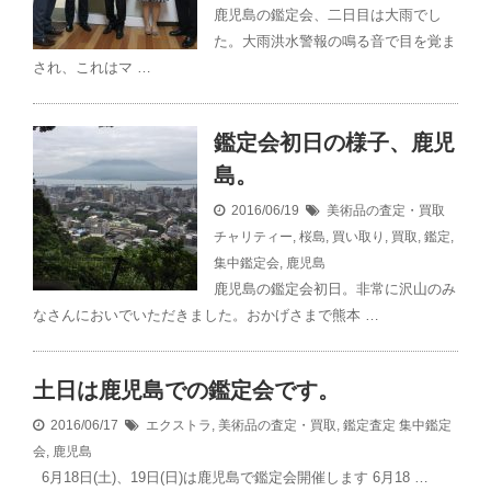
鹿児島の鑑定会、二日目は大雨でし
た。大雨洪水警報の鳴る音で目を覚ま
され、これはマ …
鑑定会初日の様子、鹿児
島。
2016/06/19
美術品の査定・買取
チャリティー
,
桜島
,
買い取り
,
買取
,
鑑定
,
集中鑑定会
,
鹿児島
鹿児島の鑑定会初日。非常に沢山のみ
なさんにおいでいただきました。おかげさまで熊本 …
土日は鹿児島での鑑定会です。
2016/06/17
エクストラ
,
美術品の査定・買取
,
鑑定査定
集中鑑定
会
,
鹿児島
6月18日(土)、19日(日)は鹿児島で鑑定会開催します 6月18 …