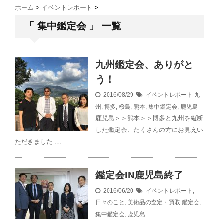
ホーム
>
イベントレポート
>
「 集中鑑定会 」 一覧
九州鑑定会、ありがと
う！
2016/08/29
イベントレポート
九
州
,
博多
,
桜島
,
熊本
,
集中鑑定会
,
鹿児島
鹿児島＞＞熊本＞＞博多と九州を縦断
した鑑定会、たくさんの方にお見えい
ただきました …
鑑定会IN鹿児島終了
2016/06/20
イベントレポート
,
日々のこと
,
美術品の査定・買取
鑑定会
,
集中鑑定会
,
鹿児島