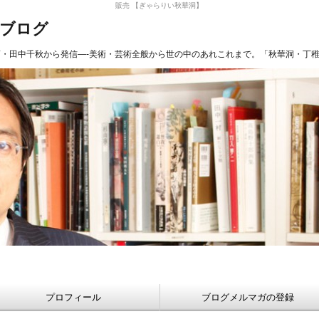
販売 【ぎゃらりい秋華洞】
長ブログ
商・田中千秋から発信—-美術・芸術全般から世の中のあれこれまで。「秋華洞・丁
プロフィール
ブログメルマガの登録