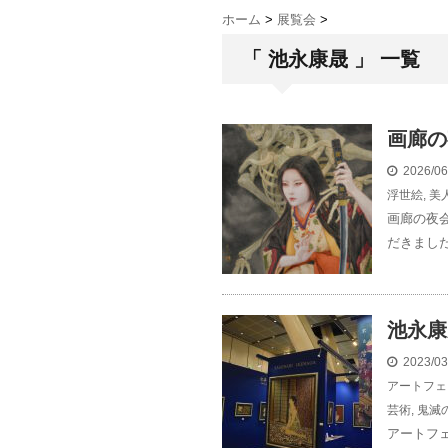
ホーム
>
展覧会
>
「 池永康晟 」 一覧
画廊の
2026/0
浮世絵
,
美
画廊の夜
だきました
池永康
2023/0
アートフェ
芸術
,
鬼滅
アートフ