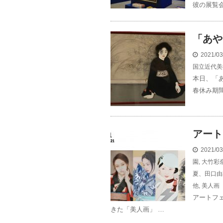
彼の展覧会
「あや
2021/0
国立近代美
本日、「
春休み期間
アート
2021/0
園
,
大竹彩
夏、田口由
他
,
美人画
アートフ
きた「美人画」 …