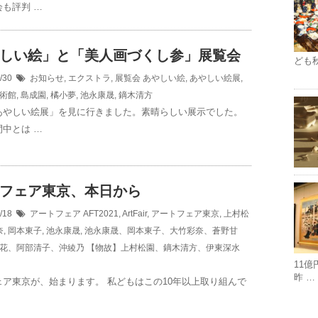
も評判 …
しい絵」と「美人画づくし参」展覧会
ども
3/30
お知らせ
,
エクストラ
,
展覧会
あやしい絵
,
あやしい絵展
,
術館
,
島成園
,
橘小夢
,
池永康晟
,
鏑木清方
あやしい絵展」を見に行きました。素晴らしい展示でした。
中とは …
フェア東京、本日から
3/18
アートフェア
AFT2021
,
ArtFair
,
アートフェア東京
,
上村松
奈
,
岡本東子
,
池永康晟
,
池永康晟、岡本東子、大竹彩奈、蒼野甘
花、阿部清子、沖綾乃 【物故】上村松園、鏑木清方、伊東深水
11
昨 …
ェア東京が、始まります。 私どもはこの10年以上取り組んで