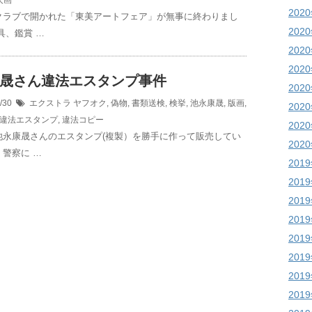
人画
202
クラブで開かれた「東美アートフェア」が無事に終わりまし
202
具、鑑賞 …
202
202
晟さん違法エスタンプ事件
202
9/30
エクストラ
ヤフオク
,
偽物
,
書類送検
,
検挙
,
池永康晟
,
版画
,
202
違法エスタンプ
,
違法コピー
202
永康晟さんのエスタンプ(複製）を勝手に作って販売してい
202
警察に …
201
201
201
201
201
201
201
201