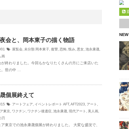
NEW
夜会と、岡本東子の描く物語
6/01
展覧会
,
未分類
岡本東子
,
復讐
,
恐怖
,
恨み
,
悪女
,
池永康晟
,
人画
会が終わりました。今回もかなりたくさんの方にご来店いた
。世の中 …
晟個展終えて
3/15
アートフェア
,
イベントレポート
AFT
,
AFT2023
,
アート
,
ア東京
,
ワクチン
,
ワクチン後遺症
,
池永康晟
,
現代アート
,
美人画
,
の刃
ェア東京での池永康晟個展が終わりました。 大変な盛況で、