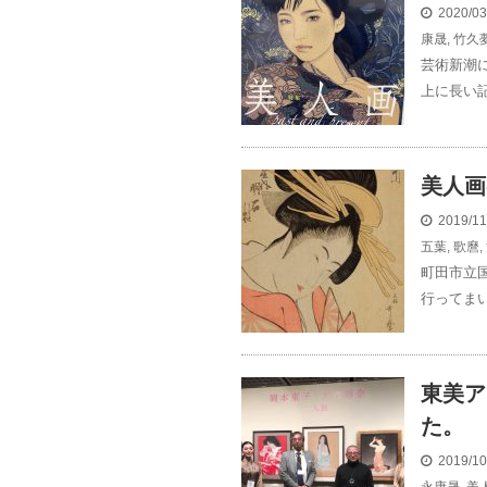
2020/0
康晟
,
竹久
芸術新潮
上に長い記
美人画
2019/1
五葉
,
歌麿
,
町田市立
行ってまい
東美ア
た。
2019/1