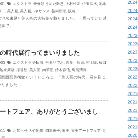
202
3/01
エクストラ
,
未分類
うめだ阪急
,
上村松園
,
伊東深水
,
池永
202
夢二
,
美人画
,
美人画ルネサンス
,
芸術新潮
,
阪急
に池永康晟と美人画の大特集が載りました。 思っていた以
202
事で、 …
202
202
202
の時代展行ってまいりました
202
202
1/03
エクストラ
会田誠
,
吾妻ひでお
,
喜多川歌麿
,
村上隆
,
橋口
202
池永康晟
,
浮世絵
,
美人画
,
肉筆画
,
鈴木春信
,
鳥居清長
202
国際版画美術館というところに、「美人画の時代」展を見に
りました …
202
202
202
202
ートフェア、ありがとうございまし
202
202
0/11
お知らせ
大竹彩奈
,
岡本東子
,
東美
,
東美アートフェア
,
池
202