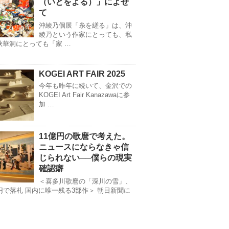
（いとをよる）」によせ
て
沖綾乃個展「糸を縒る」は、沖
綾乃という作家にとっても、私
秋華洞にとっても「家 …
KOGEI ART FAIR 2025
今年も昨年に続いて、金沢での
KOGEI Art Fair Kanazawaに参
加 …
11億円の歌麿で考えた。
ニュースにならなきゃ信
じられない──僕らの現実
確認癖
＜喜多川歌麿の「深川の雪」、
億円で落札 国内に唯一残る3部作＞ 朝日新聞に