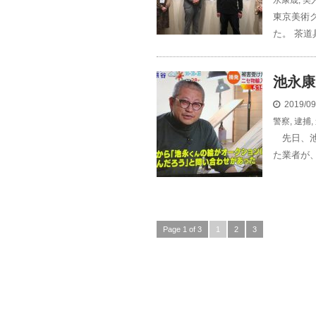
永康晟
,
美
東京美術
た。 茶道
池永康
2019/0
警察
,
逮捕
,
先日、池
た業者が、
Page 1 of 3
1
2
3