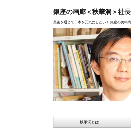
美術品 買取 【Ginza秋華洞】
銀座の画廊＜秋華洞＞社
美術を通じて日本を元気にしたい！ 銀座の美術
秋華洞とは