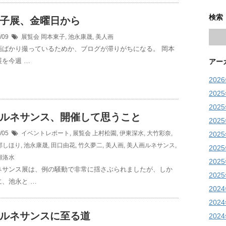
検索
子展、金曜日から
2/09
展覧会
岡本東子
,
池永康晟
,
美人画
画ばかり撮っているためか、ブログが滞りがちになる。 岡本
を今週 …
アー
202
202
202
ルネサンス、開催して思うこと
202
4/05
イベントレポート
,
展覧会
上村松園
,
伊東深水
,
大竹彩奈
,
202
部しほり
,
池永康晟
,
田口由花
,
竹久夢二
,
美人画
,
美人画ルネサンス
,
202
顧洛水
202
ネサンス展は、例の騒動で非常に揺さぶられましたが、しか
202
、池永と …
202
202
ルネサンスに至る道
202