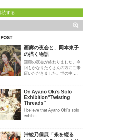
購読する
 POST
画廊の夜会と、岡本東子
の描く物語
画廊の夜会が終わりました。今
回もかなりたくさんの方にご来
店いただきました。世の中 …
On Ayano Oki’s Solo
Exhibition“Twisting
Threads”
I believe that Ayano Oki’s solo
exhibiti …
沖綾乃個展「糸を縒る