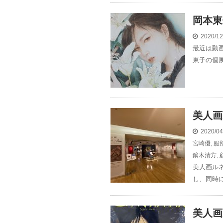
岡本東
2020/1
最近は動
東子の個展
美人画
2020/0
宮崎優
,
服
鏑木清方
,
美人画ル
し、同時に
美人画