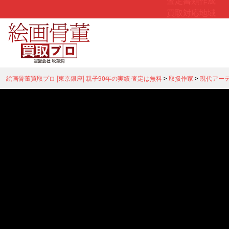
査定書類作成
買取対応地域
絵画骨董買取プロ |東京銀座| 親子90年の実績 査定は無料
>
取扱作家
>
現代アー