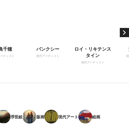
島千穂
バンクシー
ロイ・リキテンス
タイン
ーティスト
現代アーティスト
現
現代アーティスト
浮世絵
版画
現代アート
絵画