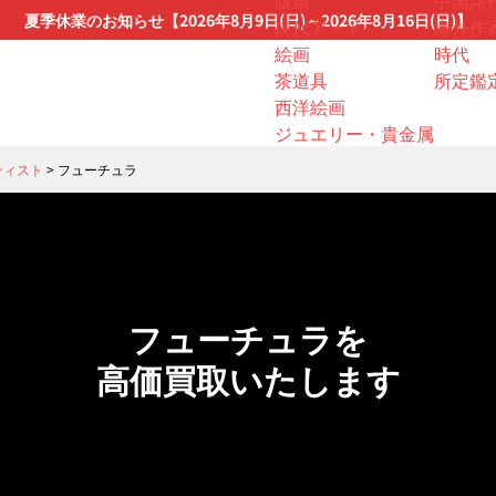
版画
中国諸
夏季休業のお知らせ【2026年8月9日(日)～2026年8月16日(日)】
現代アート
海外作
絵画
時代
茶道具
所定鑑
西洋絵画
ジュエリー・貴金属
ティスト
>
フューチュラ
フューチュラを
高価買取いたします