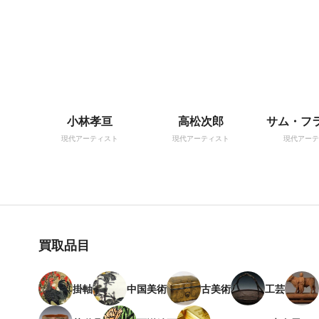
小林孝亘
高松次郎
サム・フ
現代アーティスト
現代アーティスト
現代アーテ
買取品目
掛軸
中国美術
古美術
工芸