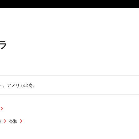
ラ
ト。アメリカ出身。
成
令和