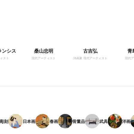
ランシス
桑山忠明
古吉弘
青
ィスト
現代アーティスト
洋画家
現代アーティスト
現代ア
彫刻
日本画
春画
骨董品
武具
洋画