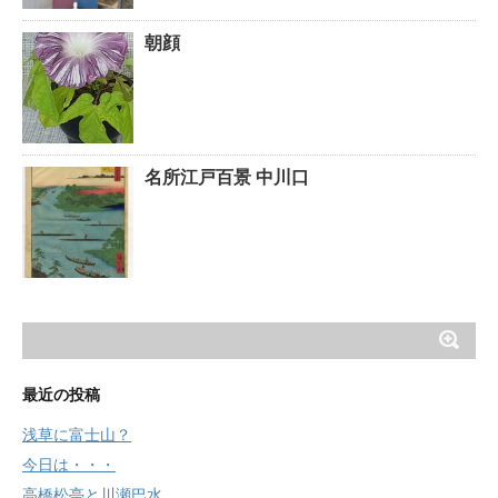
朝顔
名所江戸百景 中川口
最近の投稿
浅草に富士山？
今日は・・・
高橋松亭と川瀬巴水