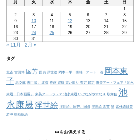
月
火
水
木
金
土
日
1
2
3
4
5
6
7
8
9
10
11
12
13
14
15
16
17
18
19
20
21
22
23
24
25
26
27
28
29
30
31
« 11月
2月 »
タグ
岡本東
国芳
北斎
吉田博
国貞 浮世絵
岡本一平 掛軸 アート 酒
子
忠臣蔵
忠臣蔵 、北斎
春画 買取 買い取り 査定 鑑定
東美アートフェア「池永
池
康晟 日本画展」
東美アートフェア 池永康晟 いけながやすなり
歌舞伎
永康晟
浮世絵
浮世絵、国芳、国貞
浮世絵 園芸
猫
紫外線対策
若冲 動植綵絵
●●をお供えする