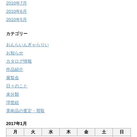
2010年7月
2010年6月
2010年5月
カテゴリー
おんらいんぎゃらりい
お知らせ
カタログ情報
作品紹介
展覧会
日々のこと
未分類
浮世絵
美術品の査定・買取
2017年1月
月
火
水
木
金
土
日