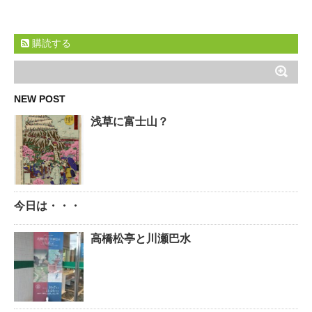
購読する
NEW POST
浅草に富士山？
今日は・・・
高橋松亭と川瀬巴水