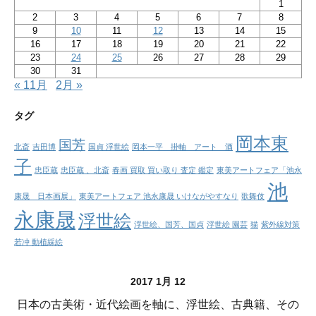
1
2
3
4
5
6
7
8
9
10
11
12
13
14
15
16
17
18
19
20
21
22
23
24
25
26
27
28
29
30
31
« 11月
2月 »
タグ
岡本東
国芳
北斎
吉田博
国貞 浮世絵
岡本一平 掛軸 アート 酒
子
忠臣蔵
忠臣蔵 、北斎
春画 買取 買い取り 査定 鑑定
東美アートフェア「池永
池
康晟 日本画展」
東美アートフェア 池永康晟 いけながやすなり
歌舞伎
永康晟
浮世絵
浮世絵、国芳、国貞
浮世絵 園芸
猫
紫外線対策
若冲 動植綵絵
2017 1月 12
日本の古美術・近代絵画を軸に、浮世絵、古典籍、その