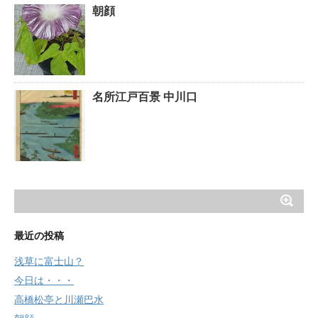
朝顔
名所江戸百景 中川口
最近の投稿
浅草に富士山？
今日は・・・
高橋松亭と川瀬巴水