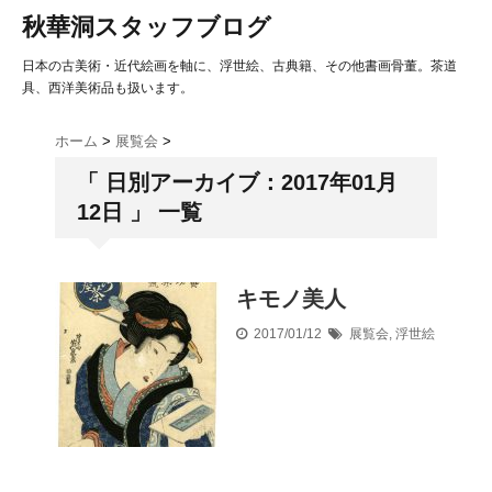
秋華洞スタッフブログ
日本の古美術・近代絵画を軸に、浮世絵、古典籍、その他書画骨董。茶道
具、西洋美術品も扱います。
ホーム
>
展覧会
>
「 日別アーカイブ：2017年01月
12日 」 一覧
キモノ美人
2017/01/12
展覧会
,
浮世絵