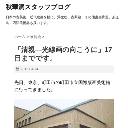
秋華洞スタッフブログ
日本の古美術・近代絵画を軸に、浮世絵、古典籍、その他書画骨董。茶道
具、西洋美術品も扱います。
ホーム
>
展覧会
>
「清親―光線画の向こうに」17
日までです。
2016/04/14
先日、東京、町田市の町田市立国際版画美術館
に行ってきました。