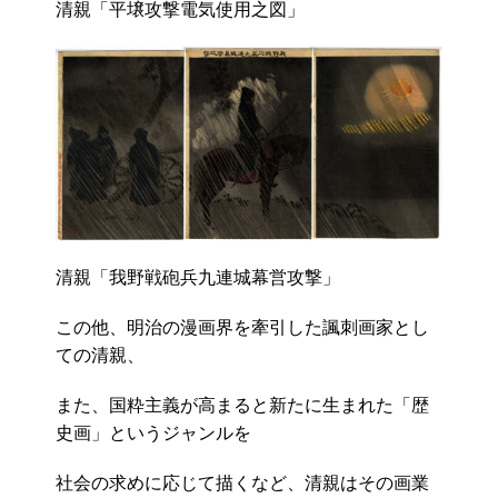
清親「平壌攻撃電気使用之図」
清親「我野戦砲兵九連城幕営攻撃」
この他、明治の漫画界を牽引した諷刺画家とし
ての清親、
また、国粋主義が高まると新たに生まれた「歴
史画」というジャンルを
社会の求めに応じて描くなど、清親はその画業