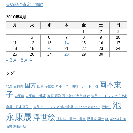
美術品の査定・買取
2016年4月
月
火
水
木
金
土
日
1
2
3
4
5
6
7
8
9
10
11
12
13
14
15
16
17
18
19
20
21
22
23
24
25
26
27
28
29
30
« 3月
5月 »
タグ
岡本東
国芳
北斎
吉田博
国貞 浮世絵
岡本一平 掛軸 アート 酒
子
忠臣蔵
忠臣蔵 、北斎
春画 買取 買い取り 査定 鑑定
東美アートフェア「池永
池
康晟 日本画展」
東美アートフェア 池永康晟 いけながやすなり
歌舞伎
永康晟
浮世絵
浮世絵、国芳、国貞
浮世絵 園芸
猫
紫外線対策
若冲 動植綵絵