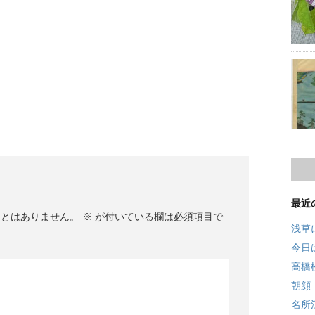
最近
ことはありません。
※
が付いている欄は必須項目で
浅草
今日
高橋
朝顔
名所