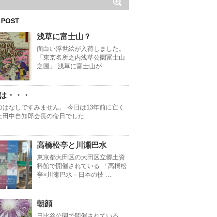
 POST
浅草に富士山？
面白い浮世絵が入荷しました。
「東京名所之内浅草公園冨士山
之圖」 浅草に富士山が …
は・・・
のはなしですみません。 今日は13年前に亡く
た田中自知郎会長の命日でした …
高橋松亭と川瀬巴水
東京都大田区の大田区立郷土資
料館で開催されている 「高橋松
亭×川瀬巴水－日本の技 …
朝顔
日比谷公園で開催されている