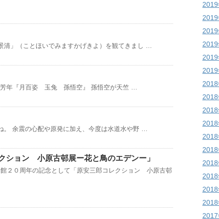
201
201
201
201
景清」（ことほいでみますかげきよ）を観てきまし …
201
201
201
岡芳年『月百姿 玉兔 孫悟空』 孫悟空が天竺 …
201
201
201
ね。 余震の心配や原発に加え、今度は水道水や野 …
201
201
クション 小原古邨展ー花と鳥のエデンー」
201
開館２０周年の記念として「原安三郎コレクション 小原古邨
201
201
201
201