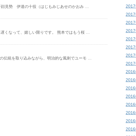
201
汗顔見勢 伊達の十役（はじもみじあせのかおみ …
201
201
201
遅くなって、嬉しい限りです。 熊本ではもう桜 …
201
201
201
画の伝統を取り込みながら、明治的な風刺でユーモ …
201
201
201
201
201
201
201
201
201