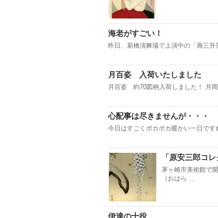
海老がすごい！
昨日、新橋演舞場で上演中の「壽三升
月百姿 入荷いたしました
月百姿 約70図柄入荷しました！ 月
心配事は尽きませんが・・・
今日はすごくポカポカ暖かい一日です
「原安三郎コレ
茅ヶ崎市美術館で
（おはら …
伊達の十役