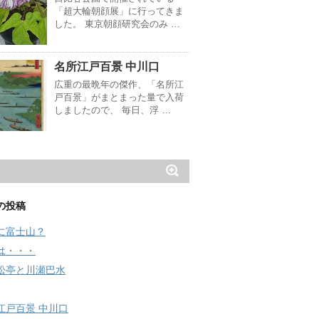
「超大輪朝顔展」に行ってきま
した。 東京朝顔研究会のみ …
名所江戸百景 中川口
広重の最晩年の傑作、「名所江
戸百景」がまとまった量で入荷
しましたので、 毎日、浮 …
の投稿
に富士山？
は・・・
松亭と川瀬巴水
江戸百景 中川口