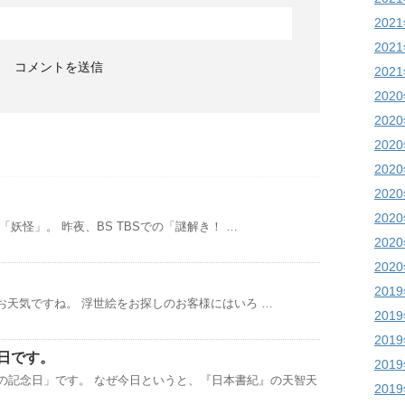
202
202
202
202
202
202
202
202
202
妖怪」。 昨夜、BS TBSでの「謎解き！ …
202
202
201
お天気ですね。 浮世絵をお探しのお客様にはいろ …
201
201
日です。
201
時の記念日」です。 なぜ今日というと、『日本書紀』の天智天
201