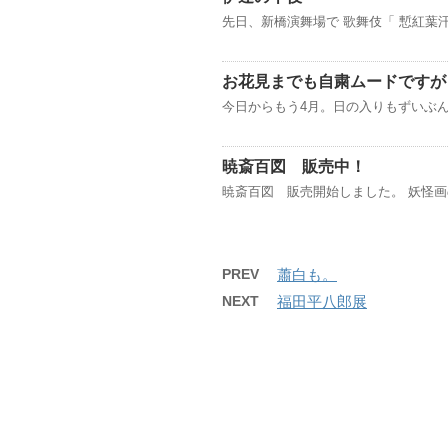
先日、新橋演舞場で 歌舞伎「 慙紅葉
お花見までも自粛ムードですが
今日からもう4月。日の入りもずいぶん
暁斎百図 販売中！
暁斎百図 販売開始しました。 妖怪
PREV
蕭白も。
NEXT
福田平八郎展