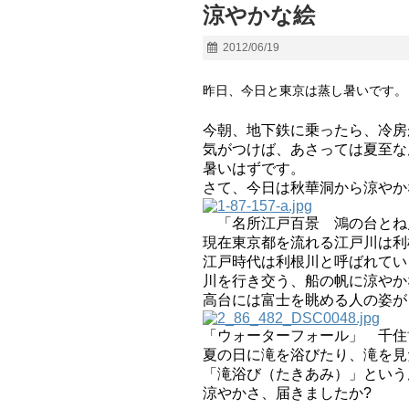
涼やかな絵
2012/06/19
昨日、今日と東京は蒸し暑いです。
今朝、地下鉄に乗ったら、冷房
気がつけば、あさっては夏至な
暑いはずです。
さて、今日は秋華洞から涼やか
「名所江戸百景 鴻の台とね川
現在東京都を流れる江戸川は利
江戸時代は利根川と呼ばれてい
川を行き交う、船の帆に涼やか
高台には富士を眺める人の姿が
「ウォーターフォール」 千住
夏の日に滝を浴びたり、滝を見
「滝浴び（たきあみ）」という
涼やかさ、届きましたか?