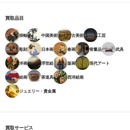
買取品目
掛軸
中国美術
古美術
工芸
彫刻
日本画
春画
骨董品
武具
洋画
浮世絵
版画
現代アート
絵画
茶道具
西洋絵画
ジュエリー・貴金属
買取サービス