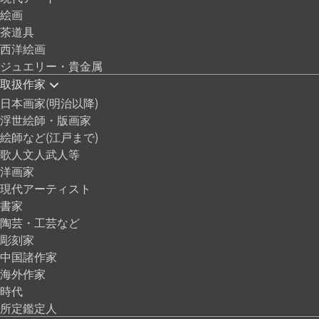
絵画
茶道具
西洋絵画
ジュエリー・貴金属
取扱作家
日本画家(明治以降)
浮世絵師・版画家
絵師など(江戸まで)
歌人文人武人等
洋画家
現代アーティスト
書家
陶芸・工芸など
彫刻家
中国諸作家
海外作家
時代
所定鑑定人