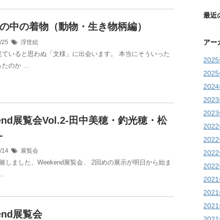
最近
の中の着物（動物・生き物柄編）
アー
9/25
浮世絵
見ていると思わぬ「文様」に出会います。 本当にそういった
202
たのか …
202
202
202
202
kend展覧会Vol.2-田中美穂・釣光穂・松
202
-
202
9/14
展覧会
202
催しました、Weekend展覧会、 2回めの展示が明日から始ま
202
…
202
202
202
end展覧会
202