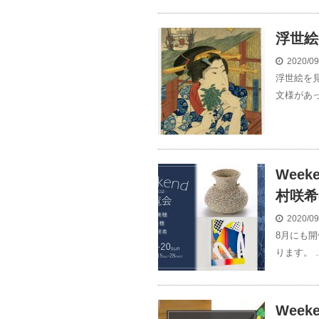
浮世絵
2020/0
浮世絵を
文様があっ
Wee
村咲希
2020/0
8月にも開
ります。 
Week