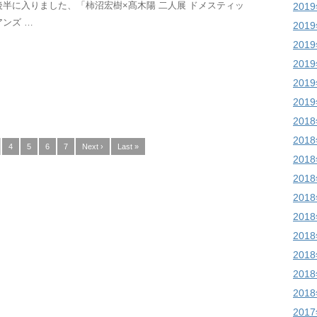
後半に入りました、「柿沼宏樹×髙木陽 二人展 ドメスティッ
201
ンズ …
201
201
201
201
201
201
201
4
5
6
7
Next ›
Last »
201
201
201
201
201
201
201
201
201