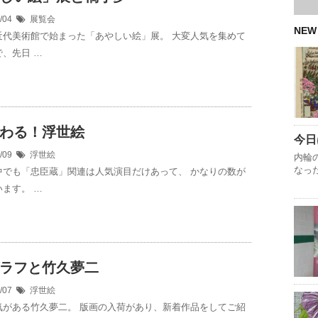
4/04
展覧会
NEW
近代美術館で始まった「あやしい絵」展。 大変人気を集めて
、先日 …
わる！浮世絵
今日
3/09
浮世絵
内輪
なっ
中でも「忠臣蔵」関連は人気演目だけあって、 かなりの数が
ます。 …
ラフと竹久夢二
1/07
浮世絵
気がある竹久夢二。 版画の入荷があり、新着作品をしてご紹