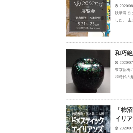
2020/0
秋華洞では
した。 主
和巧絶
2020/0
東京新橋
和時代の超
「柿沼
イリア
2020/0