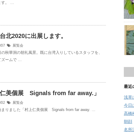
す。 …
台北2020に出展します。
0/07
展覧会
日の秋華洞の朝礼風景。既に台湾入りしているスタッフを、
ズームで …
最近
美個展 Signals from far away.」
浅草
0/02
展覧会
今日
りました「村上仁美個展 Signals from far away. …
高橋
朝顔
名所