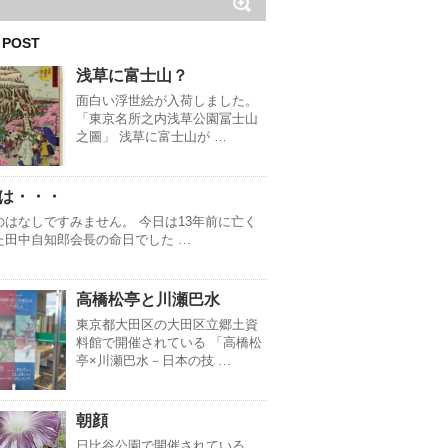
 POST
浅草に富士山？
面白い浮世絵が入荷しました。
「東京名所之内浅草公園冨士山
之圖」 浅草に富士山が …
は・・・
のはなしですみません。 今日は13年前に亡く
た田中自知郎会長の命日でした …
高橋松亭と川瀬巴水
東京都大田区の大田区立郷土資
料館で開催されている 「高橋松
亭×川瀬巴水－日本の技 …
朝顔
日比谷公園で開催されている