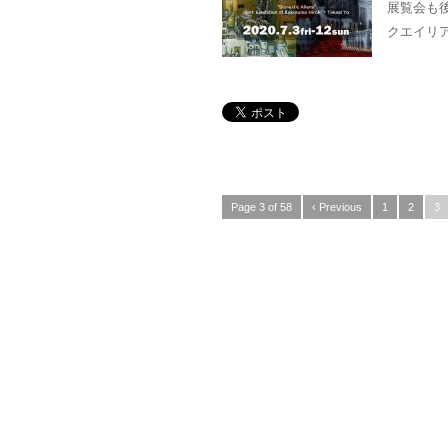
展覧会も
クエイリア
Page 3 of 58
‹ Previous
1
2
3