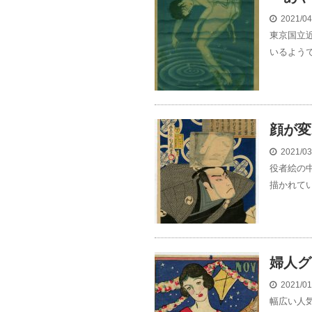
2021/0
東京国立
いるようで
顔が変
2021/0
役者絵の
描かれてい
婦人グ
2021/0
幅広い人