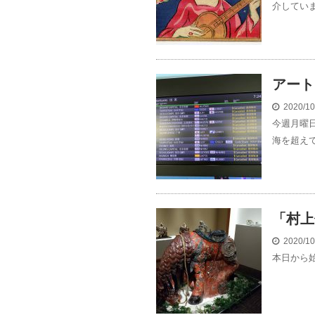
介していま
アート
2020/1
今週月曜
海を超えて
「村上仁
2020/1
本日から始ま