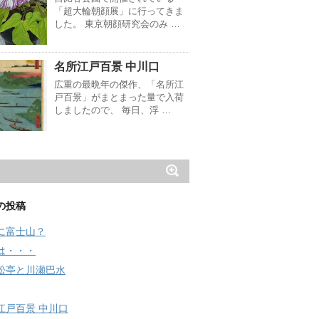
「超大輪朝顔展」に行ってきま
した。 東京朝顔研究会のみ …
名所江戸百景 中川口
広重の最晩年の傑作、「名所江
戸百景」がまとまった量で入荷
しましたので、 毎日、浮 …
の投稿
に富士山？
は・・・
松亭と川瀬巴水
江戸百景 中川口