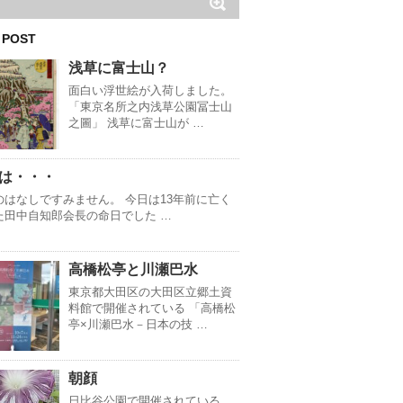
 POST
浅草に富士山？
面白い浮世絵が入荷しました。
「東京名所之内浅草公園冨士山
之圖」 浅草に富士山が …
は・・・
のはなしですみません。 今日は13年前に亡く
た田中自知郎会長の命日でした …
高橋松亭と川瀬巴水
東京都大田区の大田区立郷土資
料館で開催されている 「高橋松
亭×川瀬巴水－日本の技 …
朝顔
日比谷公園で開催されている