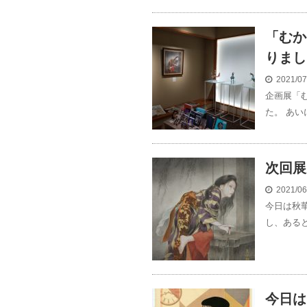
「むか
りまし
2021/0
企画展「
た。 あい
次回展
2021/0
今日は秋
し、あると
今日は