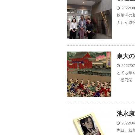
2022/0
秋華洞の新
ナ）が原宿
東大の
2022/0
とても華
「松乃栄 
池永康
2022/0
先日、秋華洞