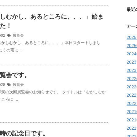
最近
しむかし、あるところに、、、」始ま
た！
アー
7/02
展覧会
202
むかしむかし、あるところに、、、」本日スタートしまし
202
にくの雨に …
202
202
202
覧会です。
202
6/28
展覧会
202
華洞の次回展覧会のお知らせです。 タイトルは「むかしむか
202
ころに …
202
202
202
202
時の記念日です。
202