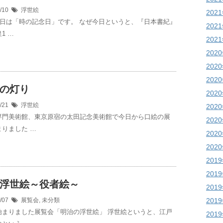
6/10
浮世絵
202
10日は「時の記念日」です。 なぜ今日というと、『日本書紀』
202
1 …
202
202
202
202
の灯り
202
5/21
浮世絵
202
専門美術館、東京原宿の太田記念美術館で今日から口絵の展
202
りました …
202
202
201
201
浮世絵～役者絵～
201
5/07
展覧会
,
未分類
201
始まりました展覧会「明治の浮世絵」 浮世絵というと、江戸
201