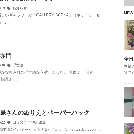
8/19
お知らせ
NEW
しいギャラリーが「GALLERY SCENA」（ギャラリーセ
 …
赤門
今日
7/08
浮世絵
内輪
なっ
やかな輿入れの浮世絵が入荷しました。 国政Ⅳ （国貞Ⅲ）
旧幕府 …
晟さんのぬりえとペーパーバック
4/22
日々のこと
池永康晟
宛にベルギーから小さな小包が。 Christian Janssen- …