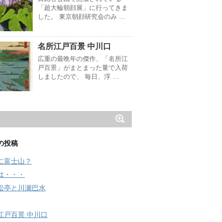
「超大輪朝顔展」に行ってきま
した。 東京朝顔研究会のみ …
名所江戸百景 中川口
広重の最晩年の傑作、「名所江
戸百景」がまとまった量で入荷
しましたので、 毎日、浮 …
の投稿
に富士山？
は・・・
松亭と川瀬巴水
江戸百景 中川口