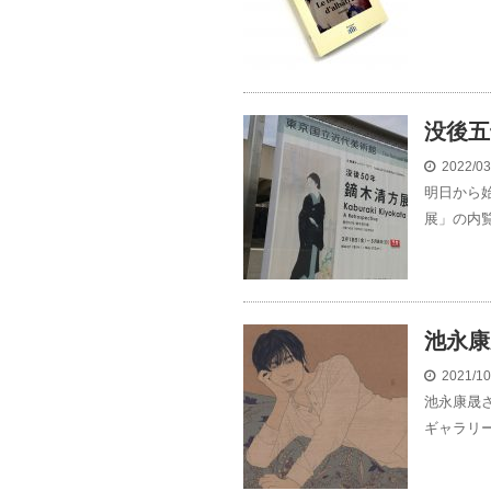
没後五
2022/0
明日から
展」の内覧
池永康
2021/1
池永康晟
ギャラリー