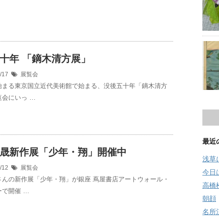
十年 「鏑木清方展」
3/17
展覧会
始まる東京国立近代美術館で始まる、没後五十年「鏑木清方
会にいっ …
最近
晟新作展「少年・翔」開催中
浅草
0/12
展覧会
今日
さんの新作展「少年・翔」が銀座 蔦屋書店アートウォール・
高橋
で開催 …
朝顔
名所