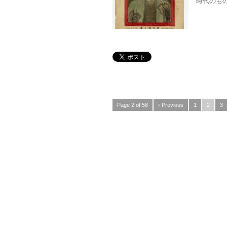
時代のもの
Page 2 of 58
‹ Previous
1
2
3