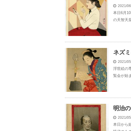
2021/0
本日6月
の天智天皇
ネズミ
2021/0
浮世絵の
覧会が始ま
明治の
2021/0
本日から