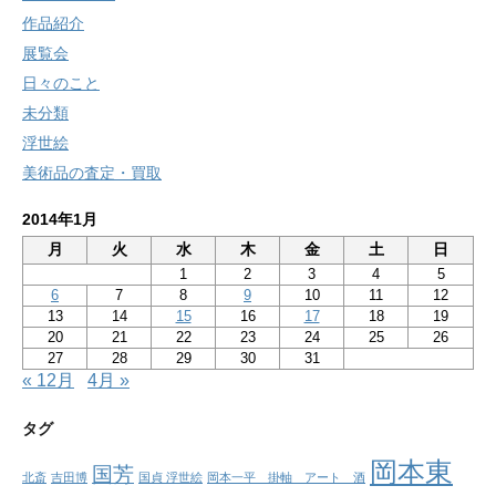
作品紹介
展覧会
日々のこと
未分類
浮世絵
美術品の査定・買取
2014年1月
月
火
水
木
金
土
日
1
2
3
4
5
6
7
8
9
10
11
12
13
14
15
16
17
18
19
20
21
22
23
24
25
26
27
28
29
30
31
« 12月
4月 »
タグ
岡本東
国芳
北斎
吉田博
国貞 浮世絵
岡本一平 掛軸 アート 酒