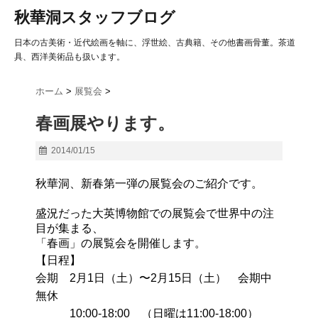
秋華洞スタッフブログ
日本の古美術・近代絵画を軸に、浮世絵、古典籍、その他書画骨董。茶道
具、西洋美術品も扱います。
ホーム
>
展覧会
>
春画展やります。
2014/01/15
秋華洞、新春第一弾の展覧会のご紹介です。
盛況だった大英博物館での展覧会で世界中の注
目が集まる、
「春画」の展覧会を開催します。
【日程】
会期
2
月
1
日（土）〜
2
月
15
日（土） 会期中
無休
10:00-18:00
（日曜は
11:00-18:00
）