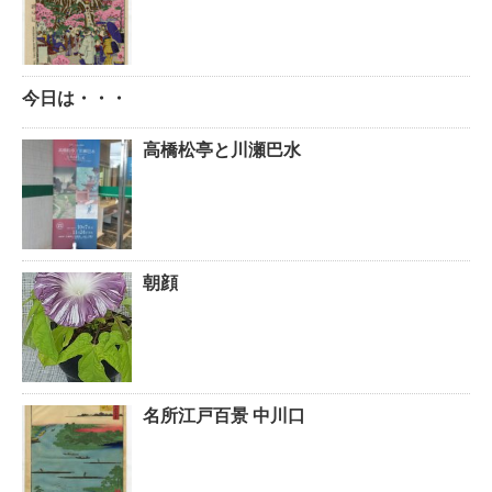
今日は・・・
高橋松亭と川瀬巴水
朝顔
名所江戸百景 中川口