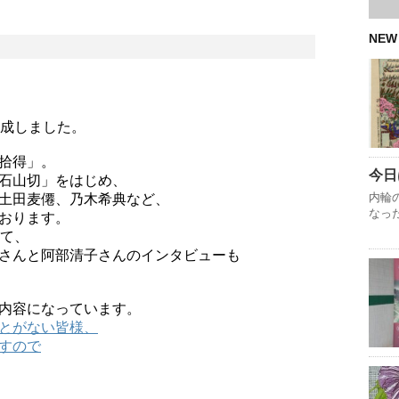
NEW
完成しました。
拾得」。
今日
石山切」をはじめ、
内輪
土田麦僊、乃木希典など、
なっ
おります。
して、
さんと阿部清子さんのインタビューも
内容になっています。
とがない皆様、
すので