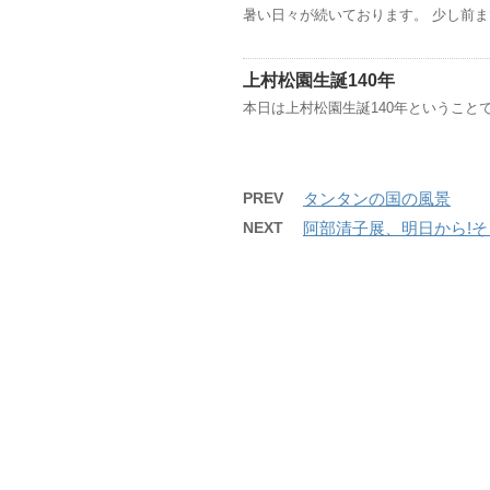
暑い日々が続いております。 少し前
上村松園生誕140年
本日は上村松園生誕140年ということで、
PREV
タンタンの国の風景
NEXT
阿部清子展、明日から!