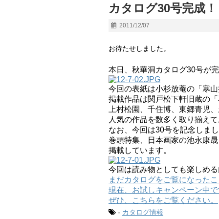
カタログ30号完成！
2011/12/07
お待たせしました。
本日、秋華洞カタログ30号が
今回の表紙は小杉放菴の「寒山
掲載作品は関戸松下軒旧蔵の「
上村松園、千住博、東郷青児、
人気の作品を数多く取り揃えて
なお、今回は30号を記念しま
巻頭特集、日本画家の池永康晟
掲載しています。
今回は読み物としても楽しめる
まだカタログをご覧になったこ
現在、お試しキャンペーン中で
ぜひ、こちらをご覧ください。
-
カタログ情報