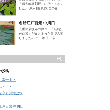
「超大輪朝顔展」に行ってきま
した。 東京朝顔研究会のみ …
名所江戸百景 中川口
広重の最晩年の傑作、「名所江
戸百景」がまとまった量で入荷
しましたので、 毎日、浮 …
の投稿
に富士山？
は・・・
松亭と川瀬巴水
江戸百景 中川口