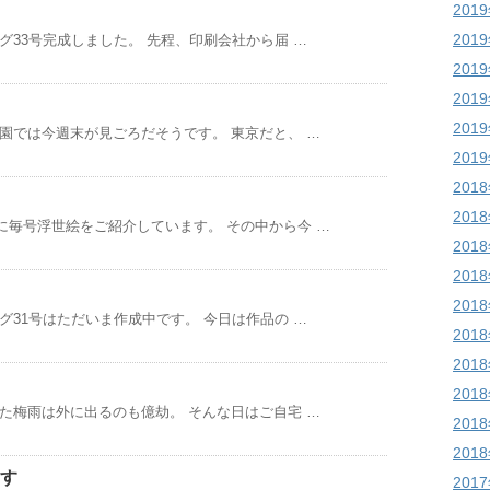
201
201
グ33号完成しました。 先程、印刷会社から届 …
201
201
201
園では今週末が見ごろだそうです。 東京だと、 …
201
201
201
に毎号浮世絵をご紹介しています。 その中から今 …
201
201
201
グ31号はただいま作成中です。 今日は作品の …
201
201
201
た梅雨は外に出るのも億劫。 そんな日はご自宅 …
201
201
ます
201