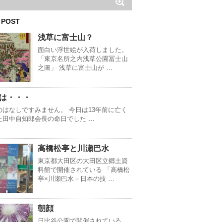
 POST
浅草に富士山？
面白い浮世絵が入荷しました。
「東京名所之内浅草公園冨士山
之圖」 浅草に富士山が …
は・・・
のはなしですみません。 今日は13年前に亡く
た田中自知郎会長の命日でした …
高橋松亭と川瀬巴水
東京都大田区の大田区立郷土資
料館で開催されている 「高橋松
亭×川瀬巴水－日本の技 …
朝顔
日比谷公園で開催されている