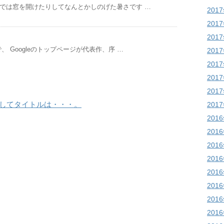
までは窓を開けたりしてなんとかしのげた暑さです …
201
201
201
 Googleのトップページが代表作、序 …
201
201
201
201
そしてタイトルは・・・。
201
201
201
201
201
201
201
201
201