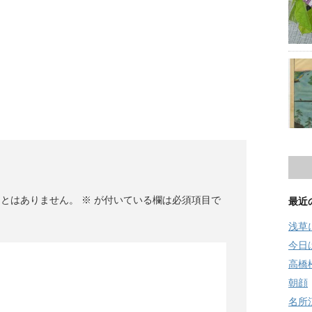
ことはありません。
※
が付いている欄は必須項目で
最近
浅草
今日
高橋
朝顔
名所