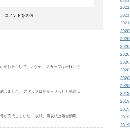
202
202
202
202
202
202
202
202
かがお過ごしでしょうか。 スタッフは旅行に行 …
202
202
202
完成しました。 スタッフは朝からせっせと発送 …
201
201
201
5号が完成しました！ 表紙、裏表紙は落合朗風 …
201
201