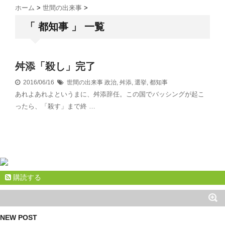
ホーム
>
世間の出来事
>
「 都知事 」 一覧
舛添「殺し」完了
2016/06/16
世間の出来事
政治
,
舛添
,
選挙
,
都知事
あれよあれよというまに、舛添辞任。この国でバッシングが起こ
ったら、「殺す」まで終 …
購読する
NEW POST