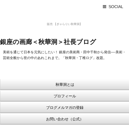
SOCIAL
美術品 買取 【Ginza秋華洞】
販売 【ぎゃらりい秋華洞】
浮世絵【Shukado オンラインショップ】
銀座の画廊＜秋華洞＞社長ブログ
美術を通じて日本を元気にしたい！ 銀座の美術商・田中千秋から発信—-美術・
芸術全般から世の中のあれこれまで。「秋華洞・丁稚ログ」改題。
秋華洞とは
プロフィール
ブログメルマガの登録
お問い合わせ（公式）