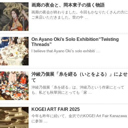
画廊の夜会と、岡本東子の描く物語
画廊の夜会が終わりました。今回もかなりたくさんの方に
ご来店いただきました。世の中 …
On Ayano Oki’s Solo Exhibition“Twisting
Threads”
I believe that Ayano Oki’s solo exhibiti …
沖綾乃個展「糸を縒る（いとをよる）」によせ
て
沖綾乃個展「糸を縒る」は、沖綾乃という作家にとって
も、私ども秋華洞にとっても「家 …
KOGEI ART FAIR 2025
今年も昨年に続いて、金沢でのKOGEI Art Fair Kanazawa
に参加 …