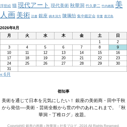
美
現代アート
秋華洞
猫
現代美術
浮世絵
竹久夢二
竹内栖鳳
人画
美術
銀座
陳珮怡
集中鑑定会
読書
鏑木清方
骨董
鹿児島
2026年8月
月
火
水
木
金
土
日
1
2
3
4
5
6
7
8
9
10
11
12
13
14
15
16
17
18
19
20
21
22
23
24
25
26
27
28
29
30
31
« 6月
都知事
美術を通じて日本を元気にしたい！ 銀座の美術商・田中千秋
から発信—-美術・芸術全般から世の中のあれこれまで。「秋
華洞・丁稚ログ」改題。
Copyright© 銀座の画廊＜秋華洞＞社長ブログ , 2016 All Rights Reserved.