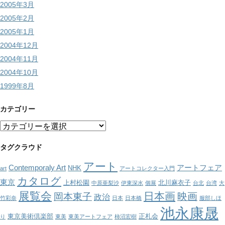
2005年3月
2005年2月
2005年1月
2004年12月
2004年11月
2004年10月
1999年8月
カテゴリー
カ
テ
ゴ
タグクラウド
リ
アート
ー
Contemporaly Art
アートフェア
NHK
art
アートコレクター入門
カタログ
東京
上村松園
北川麻衣子
中原亜梨沙
伊東深水
個展
台北
台湾
大
展覧会
日本画
映画
岡本東子
政治
竹彩奈
日本
日本橋
服部しほ
池永康晟
東京美術倶楽部
正札会
り
東美
東美アートフェア
柿沼宏樹