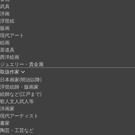
武具
洋画
浮世絵
版画
現代アート
絵画
茶道具
西洋絵画
ジュエリー・貴金属
取扱作家
日本画家(明治以降)
浮世絵師・版画家
絵師など(江戸まで)
歌人文人武人等
洋画家
現代アーティスト
書家
陶芸・工芸など