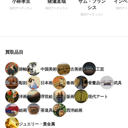
小林孝亘
猪瀬直哉
サム・フラン
インベ
シス
現代アーティスト
現代アーティスト
現代アー
現代アーティスト
買取品目
掛軸
中国美術
古美術
工芸
彫刻
日本画
春画
骨董品
武具
洋画
浮世絵
版画
現代アート
絵画
茶道具
西洋絵画
ジュエリー・貴金属