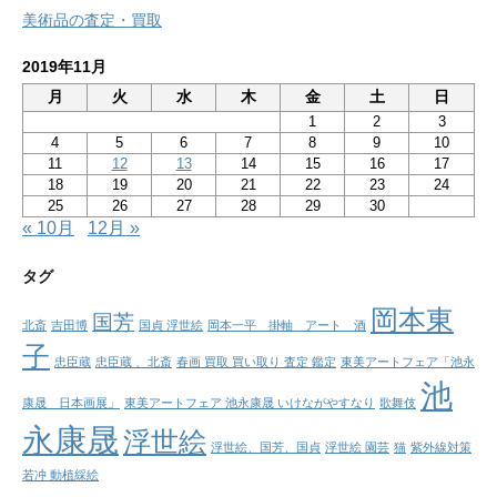
美術品の査定・買取
2019年11月
月
火
水
木
金
土
日
1
2
3
4
5
6
7
8
9
10
11
12
13
14
15
16
17
18
19
20
21
22
23
24
25
26
27
28
29
30
« 10月
12月 »
タグ
岡本東
国芳
北斎
吉田博
国貞 浮世絵
岡本一平 掛軸 アート 酒
子
忠臣蔵
忠臣蔵 、北斎
春画 買取 買い取り 査定 鑑定
東美アートフェア「池永
池
康晟 日本画展」
東美アートフェア 池永康晟 いけながやすなり
歌舞伎
永康晟
浮世絵
浮世絵、国芳、国貞
浮世絵 園芸
猫
紫外線対策
若冲 動植綵絵