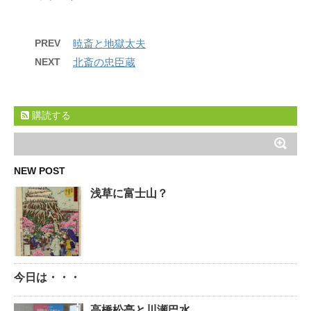
PREV
暁斎と地獄太夫
NEXT
北斎の忠臣蔵
購読する
NEW POST
浅草に富士山？
今日は・・・
高橋松亭と川瀬巴水