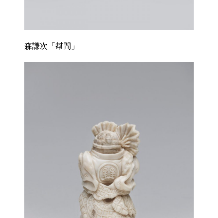
森謙次「幇間」