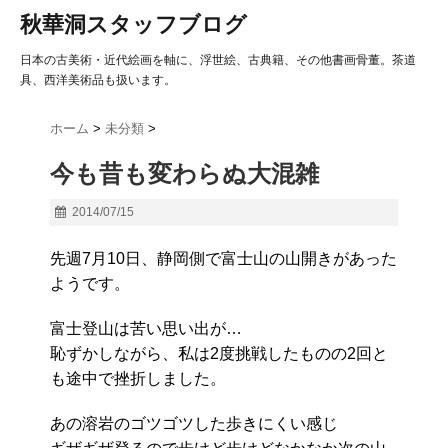
秋華洞スタッフブログ
日本の古美術・近代絵画を軸に、浮世絵、古典籍、その他書画骨董。茶道
具、西洋美術品も扱います。
ホーム
>
未分類
>
今も昔も変わらぬ大混雑
2014/07/15
先週7月10日、静岡側で富士山の山開きがあった
ようです。
富士登山は苦い思い出が…
恥ずかしながら、私は2度挑戦したものの2回と
も途中で挫折しました。
あの溶岩のゴツゴツした歩きにくい感じ