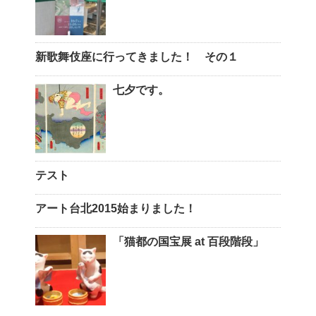
新歌舞伎座に行ってきました！ その１
七夕です。
テスト
アート台北2015始まりました！
「猫都の国宝展 at 百段階段」