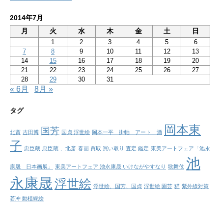
2014年7月
月
火
水
木
金
土
日
1
2
3
4
5
6
7
8
9
10
11
12
13
14
15
16
17
18
19
20
21
22
23
24
25
26
27
28
29
30
31
« 6月
8月 »
タグ
岡本東
国芳
北斎
吉田博
国貞 浮世絵
岡本一平 掛軸 アート 酒
子
忠臣蔵
忠臣蔵 、北斎
春画 買取 買い取り 査定 鑑定
東美アートフェア「池永
池
康晟 日本画展」
東美アートフェア 池永康晟 いけながやすなり
歌舞伎
永康晟
浮世絵
浮世絵、国芳、国貞
浮世絵 園芸
猫
紫外線対策
若冲 動植綵絵