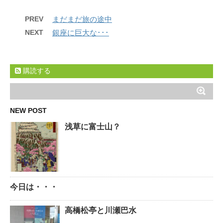
PREV
まだまだ旅の途中
NEXT
銀座に巨大な･･･
購読する
NEW POST
浅草に富士山？
今日は・・・
高橋松亭と川瀬巴水