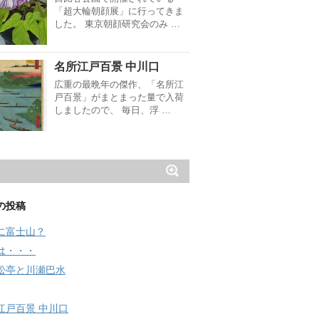
「超大輪朝顔展」に行ってきま
した。 東京朝顔研究会のみ …
名所江戸百景 中川口
広重の最晩年の傑作、「名所江
戸百景」がまとまった量で入荷
しましたので、 毎日、浮 …
の投稿
に富士山？
は・・・
松亭と川瀬巴水
江戸百景 中川口