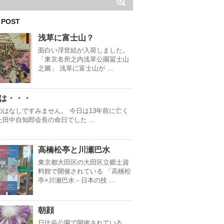
 POST
浅草に富士山？
面白い浮世絵が入荷しました。
「東京名所之内浅草公園冨士山
之圖」 浅草に富士山が …
は・・・
のはなしですみません。 今日は13年前に亡く
た田中自知郎会長の命日でした …
高橋松亭と川瀬巴水
東京都大田区の大田区立郷土資
料館で開催されている 「高橋松
亭×川瀬巴水－日本の技 …
朝顔
日比谷公園で開催されている