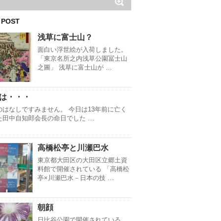
 POST
浅草に富士山？
面白い浮世絵が入荷しました。
「東京名所之内浅草公園冨士山
之圖」 浅草に富士山が …
は・・・
のはなしですみません。 今日は13年前に亡く
た田中自知郎会長の命日でした …
高橋松亭と川瀬巴水
東京都大田区の大田区立郷土資
料館で開催されている 「高橋松
亭×川瀬巴水－日本の技 …
朝顔
日比谷公園で開催されている