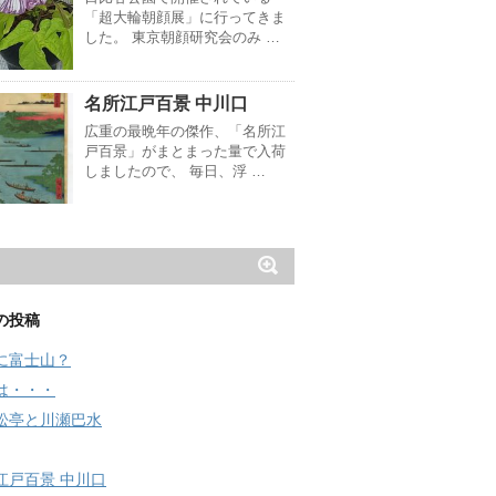
「超大輪朝顔展」に行ってきま
した。 東京朝顔研究会のみ …
名所江戸百景 中川口
広重の最晩年の傑作、「名所江
戸百景」がまとまった量で入荷
しましたので、 毎日、浮 …
の投稿
に富士山？
は・・・
松亭と川瀬巴水
江戸百景 中川口