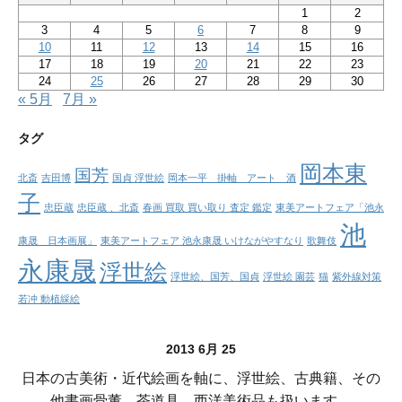
1
2
3
4
5
6
7
8
9
10
11
12
13
14
15
16
17
18
19
20
21
22
23
24
25
26
27
28
29
30
« 5月
7月 »
タグ
岡本東
国芳
北斎
吉田博
国貞 浮世絵
岡本一平 掛軸 アート 酒
子
忠臣蔵
忠臣蔵 、北斎
春画 買取 買い取り 査定 鑑定
東美アートフェア「池永
池
康晟 日本画展」
東美アートフェア 池永康晟 いけながやすなり
歌舞伎
永康晟
浮世絵
浮世絵、国芳、国貞
浮世絵 園芸
猫
紫外線対策
若冲 動植綵絵
2013 6月 25
日本の古美術・近代絵画を軸に、浮世絵、古典籍、その
他書画骨董。茶道具、西洋美術品も扱います。