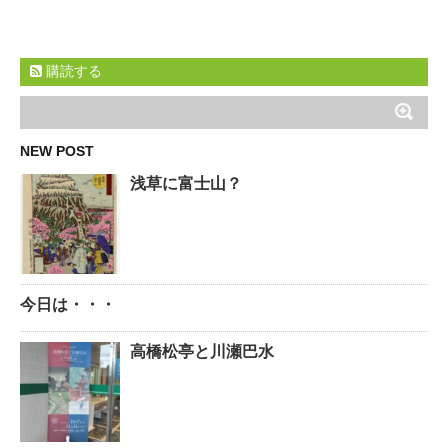
購読する
NEW POST
浅草に富士山？
今日は・・・
高橋松亭と川瀬巴水