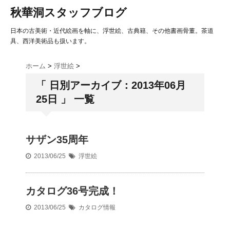
秋華洞スタッフブログ
日本の古美術・近代絵画を軸に、浮世絵、古典籍、その他書画骨董。茶道
具、西洋美術品も扱います。
ホーム
>
浮世絵
>
「 日別アーカイブ：2013年06月
25日 」 一覧
サザン35周年
2013/06/25
浮世絵
カタログ36号完成！
2013/06/25
カタログ情報