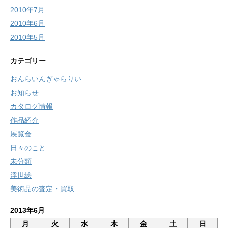
2010年7月
2010年6月
2010年5月
カテゴリー
おんらいんぎゃらりい
お知らせ
カタログ情報
作品紹介
展覧会
日々のこと
未分類
浮世絵
美術品の査定・買取
2013年6月
月
火
水
木
金
土
日