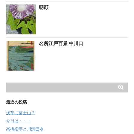
朝顔
名所江戸百景 中川口
最近の投稿
浅草に富士山？
今日は・・・
高橋松亭と川瀬巴水