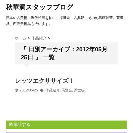
秋華洞スタッフブログ
日本の古美術・近代絵画を軸に、浮世絵、古典籍、その他書画骨董。茶道
具、西洋美術品も扱います。
ホーム
>
作品紹介
>
「 日別アーカイブ：2012年05月
25日 」 一覧
レッツエクササイズ！
2012/05/25
作品紹介
,
展覧会
,
浮世絵
購読する