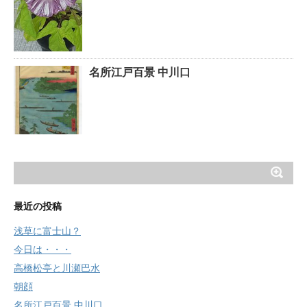
名所江戸百景 中川口
最近の投稿
浅草に富士山？
今日は・・・
高橋松亭と川瀬巴水
朝顔
名所江戸百景 中川口