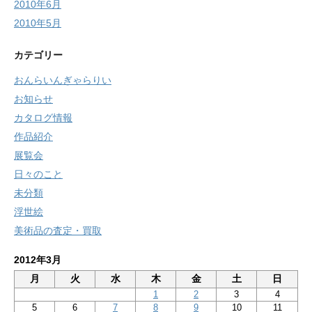
2010年6月
2010年5月
カテゴリー
おんらいんぎゃらりい
お知らせ
カタログ情報
作品紹介
展覧会
日々のこと
未分類
浮世絵
美術品の査定・買取
2012年3月
月
火
水
木
金
土
日
1
2
3
4
5
6
7
8
9
10
11