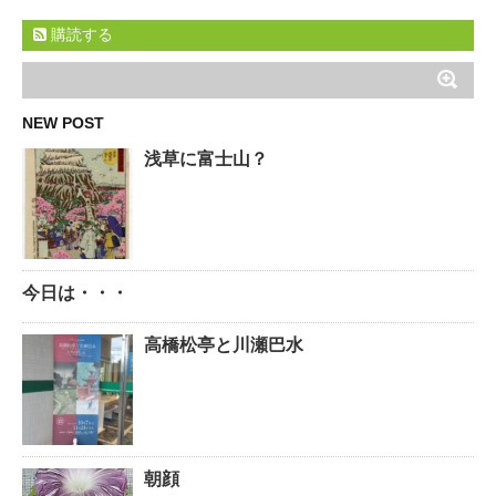
購読する
NEW POST
浅草に富士山？
今日は・・・
高橋松亭と川瀬巴水
朝顔