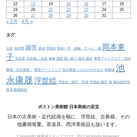
12
13
14
15
16
17
18
19
20
21
22
23
24
25
26
27
28
29
30
31
« 2月
4月 »
タグ
岡本東
国芳
北斎
吉田博
国貞 浮世絵
岡本一平 掛軸 アート 酒
子
忠臣蔵
忠臣蔵 、北斎
春画 買取 買い取り 査定 鑑定
東美アートフェア「池永
池
康晟 日本画展」
東美アートフェア 池永康晟 いけながやすなり
歌舞伎
永康晟
浮世絵
浮世絵、国芳、国貞
浮世絵 園芸
猫
紫外線対策
若冲 動植綵絵
ボストン美術館 日本美術の至宝
日本の古美術・近代絵画を軸に、浮世絵、古典籍、その
他書画骨董。茶道具、西洋美術品も扱います。
Copyright© 秋華洞スタッフブログ , 2012 All Rights Reserved.