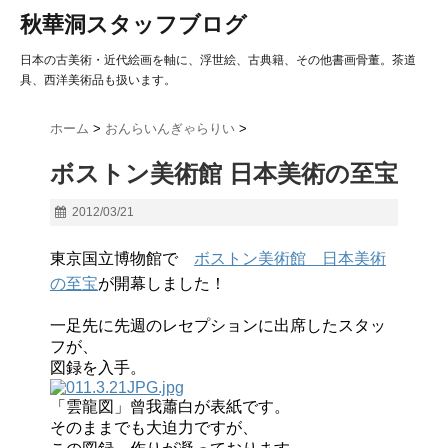
秋華洞スタッフブログ
日本の古美術・近代絵画を軸に、浮世絵、古典籍、その他書画骨董。茶道
具、西洋美術品も扱います。
ホーム
>
おんらいんぎゃらりい
>
ボストン美術館 日本美術の至宝
2012/03/21
東京国立博物館で
ボストン美術館 日本美術
の至宝
が開幕しました！
一足先に先週のレセプションに出席したスタッ
フが、
図録を入手。
「雲龍図」曾我蕭白が表紙です。
そのままでも大迫力ですが、