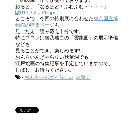
この図録、作りが凝っております。
触ると、「なるほど！ふむふむ・・・・」
ところで、今回の特別展に合わせた
東京国立博
物館の特集ページ
も
見ごたえ、読み応え十分です。
特に
ブログ
は曾我蕭白の「雲龍図」の展示準備
なども
見ることができ、楽しめます!
おんらいんぎゃらりい秋華洞でも
江戸絵画の特集記事を予定していますので、
しばし、お待ちください。
-
おんらいんぎゃらりい
,
展覧会