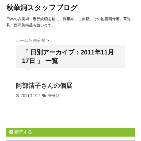
秋華洞スタッフブログ
日本の古美術・近代絵画を軸に、浮世絵、古典籍、その他書画骨董。茶道
具、西洋美術品も扱います。
ホーム
>
未分類
>
「 日別アーカイブ：2011年11月
17日 」 一覧
阿部清子さんの個展
2011/11/17
未分類
購読する