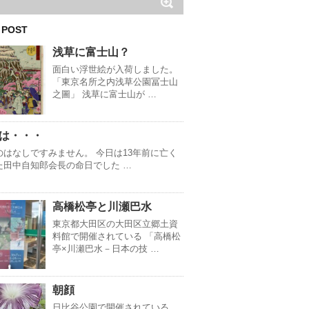
 POST
浅草に富士山？
面白い浮世絵が入荷しました。
「東京名所之内浅草公園冨士山
之圖」 浅草に富士山が …
は・・・
のはなしですみません。 今日は13年前に亡く
た田中自知郎会長の命日でした …
高橋松亭と川瀬巴水
東京都大田区の大田区立郷土資
料館で開催されている 「高橋松
亭×川瀬巴水－日本の技 …
朝顔
日比谷公園で開催されている