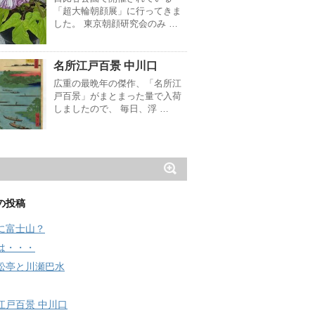
「超大輪朝顔展」に行ってきま
した。 東京朝顔研究会のみ …
名所江戸百景 中川口
広重の最晩年の傑作、「名所江
戸百景」がまとまった量で入荷
しましたので、 毎日、浮 …
の投稿
に富士山？
は・・・
松亭と川瀬巴水
江戸百景 中川口