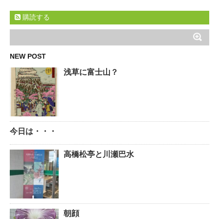
購読する
NEW POST
浅草に富士山？
今日は・・・
高橋松亭と川瀬巴水
朝顔