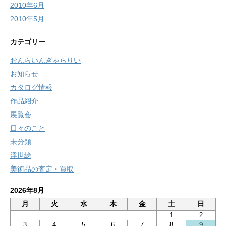
2010年6月
2010年5月
カテゴリー
おんらいんぎゃらりい
お知らせ
カタログ情報
作品紹介
展覧会
日々のこと
未分類
浮世絵
美術品の査定・買取
2026年8月
月
火
水
木
金
土
日
1
2
3
4
5
6
7
8
9