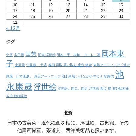
10
11
12
13
14
15
16
17
18
19
20
21
22
23
24
25
26
27
28
29
30
31
« 12月
タグ
岡本東
国芳
北斎
吉田博
国貞 浮世絵
岡本一平 掛軸 アート 酒
子
忠臣蔵
忠臣蔵 、北斎
春画 買取 買い取り 査定 鑑定
東美アートフェア「池永
池
康晟 日本画展」
東美アートフェア 池永康晟 いけながやすなり
歌舞伎
永康晟
浮世絵
浮世絵、国芳、国貞
浮世絵 園芸
猫
紫外線対策
若冲 動植綵絵
北斎
日本の古美術・近代絵画を軸に、浮世絵、古典籍、その
他書画骨董。茶道具、西洋美術品も扱います。