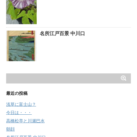
名所江戸百景 中川口
最近の投稿
浅草に富士山？
今日は・・・
高橋松亭と川瀬巴水
朝顔