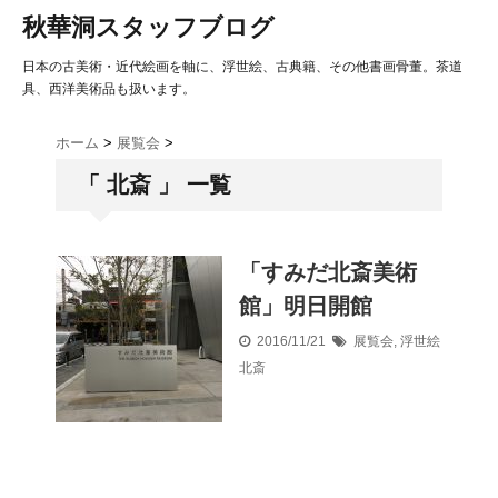
秋華洞スタッフブログ
日本の古美術・近代絵画を軸に、浮世絵、古典籍、その他書画骨董。茶道
具、西洋美術品も扱います。
ホーム
>
展覧会
>
「 北斎 」 一覧
「すみだ北斎美術
館」明日開館
2016/11/21
展覧会
,
浮世絵
北斎