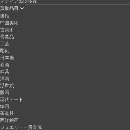
メディア出演多数
買取品目
掛軸
中国美術
古美術
骨董品
工芸
彫刻
日本画
春画
武具
洋画
浮世絵
版画
現代アート
絵画
茶道具
西洋絵画
ジュエリー・貴金属