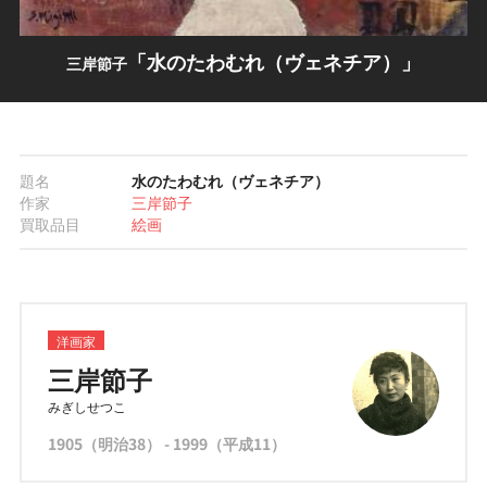
「水のたわむれ（ヴェネチア）」
三岸節子
題名
水のたわむれ（ヴェネチア）
作家
三岸節子
買取品目
絵画
洋画家
三岸節子
みぎしせつこ
1905（明治38） - 1999（平成11）