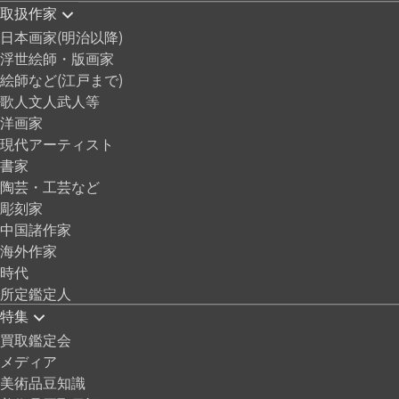
取扱作家
日本画家(明治以降)
浮世絵師・版画家
絵師など(江戸まで)
歌人文人武人等
洋画家
現代アーティスト
書家
陶芸・工芸など
彫刻家
中国諸作家
海外作家
時代
所定鑑定人
特集
買取鑑定会
メディア
美術品豆知識