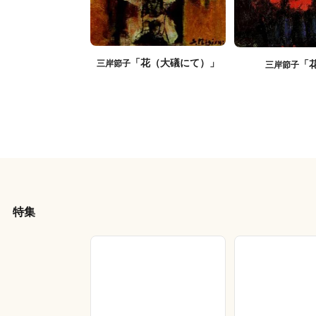
「花（大礒にて）」
三岸節子
「
三岸節子
特集