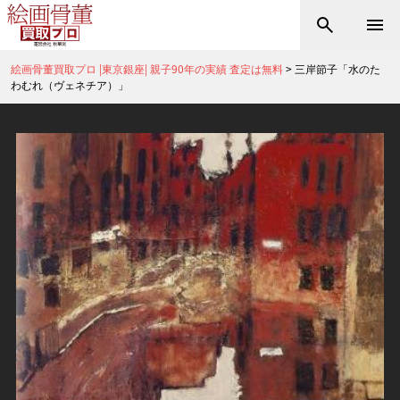
絵画骨董買取プロ |東京銀座| 親子90年の実績 査定は無料
>
三岸節子「水のた
わむれ（ヴェネチア）」