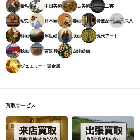
掛軸
中国美術
古美術
工芸
彫刻
日本画
春画
骨董品
武具
洋画
浮世絵
版画
現代アート
絵画
茶道具
西洋絵画
ジュエリー・貴金属
買取サービス