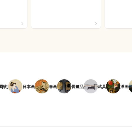
彫刻
日本画
春画
骨董品
武具
洋画