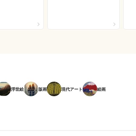
浮世絵
版画
現代アート
絵画