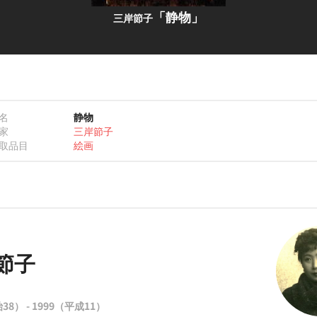
「静物」
三岸節子
名
静物
家
三岸節子
取品目
絵画
節子
こ
38） - 1999（平成11）