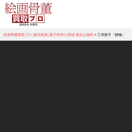
絵画骨董買取プロ |東京銀座| 親子90年の実績 査定は無料
>
三岸節子「静物」