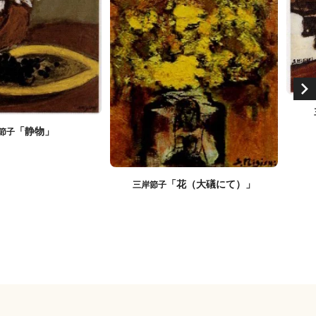
「静物」
節子
「花（大礒にて）」
三岸節子