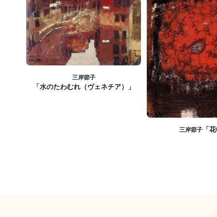
三岸節子
「水のたわむれ（ヴェネチア）」
「花
三岸節子