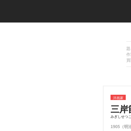
題
作
買
洋画家
三岸
みぎしせつ
1905（明治