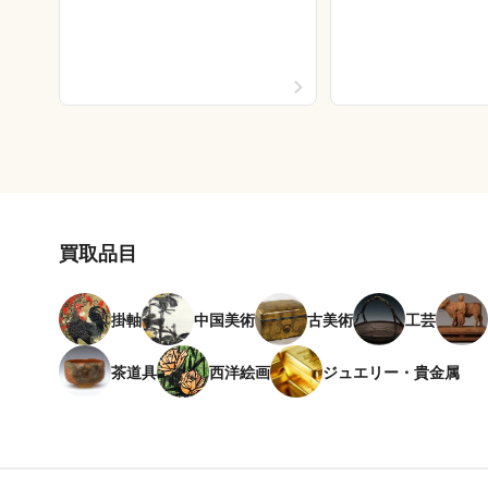
買取品目
掛軸
中国美術
古美術
工芸
茶道具
西洋絵画
ジュエリー・貴金属