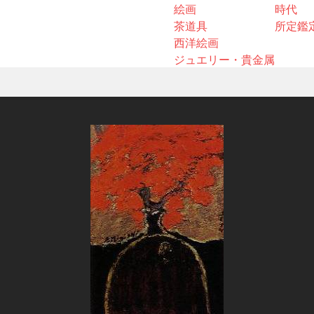
絵画
時代
茶道具
所定鑑
西洋絵画
ジュエリー・貴金属