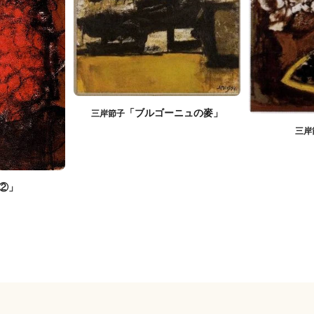
「ブルゴーニュの麥」
三岸節子
三岸
②」