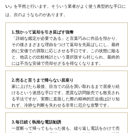
い」
を平然と行います。そういう業者がよく使う典型的な手口に
は、次のようなものがあります。
1.預かって返却を引き延ばす強奪
「詳細な鑑定が必要である」と言葉巧みに作品を預かり、
その後さまざまな理由をつけて返却を先延ばしにし、最終
的に安価での買取に応じさせる手口です。この状態に陥る
と、他店との比較検討という選択肢すら封じられ、最終的
には不当な安値で売却せざるを得なくなります。
2.売ると言うまで帰らない居座り
家に上げたら最後、目当ての品を買い取れるまで居座り続
けるという迷惑な手口です。悪質な訪問販売でも散見され
る手法ですが、実際に直面した際の精神的圧迫感は計り知
れず、冷静な判断を失わせる非常に厄介な攻撃です。
3.毎日続く執拗な電話勧誘
一度断って帰ってもらった後も、繰り返し電話をかけて売