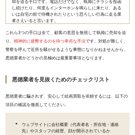
却を迫る手口です。電話だけでなく、執拗にチラシを投函
し続けたり、何度もインターホンを鳴らしに来たり、ある
いは自宅の前で待機されたりという恐ろしい行為に走る業
者さえいると言います。
これら3つの手口は全て、顧客の意思を無視して執拗に売却を迫
り、
精神的に疲弊するのを待つ卑劣な手法
です。対処が難しく、
警察を呼んで近所を騒がせるような事態になりかねませんから、
悪徳業者かどうかの見極めは最重要事項となります。
悪徳業者を見抜くためのチェックリスト
悪徳業者に騙されず、安心して絵画買取を依頼するには、以下の
項目の確認を徹底してください。
ウェブサイトに会社概要（代表者名・所在地・連絡
先）やスタッフの経歴、顔が開示されているか