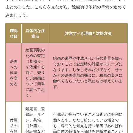
まとめました。こちらを見ながら、絵画買取依頼の準備を進めて
みましょう。
確認
具体的な注
注意すべき理由と対処方法
項目
意点
絵画買取の
ための査定
絵画の来歴や作成された時代背景を知っ
絵画
（見積り）
ておくことで査定時の対話がスムーズに
への
を依頼する
なります。しかしそれだけでなく、せっ
興味
前に、売り
かくの絵画売却の機会に、絵画の良さに
を高
たい絵画に
触れてもらいたいと私たちは考えていま
める
ついて簡単
す。
に調べてお
く。
鑑定書、登
録証、サイ
付属品が揃っていることは査定に有利に
付属
ン、共箱
働きます。ただし紛失している場合で
品の
（外箱）、
も、専門的な知見を持つ業者であれば作
有無
保証書など
品自体の特徴から価値を判断することが