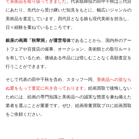
て美術品を取り扱ってきました
。代表取締役の田中千秋は三代目
にあたり、先代から受け継いだ知見をもとに、幅広いジャンルの
美術品を査定しています。四代目となる娘も現代美術を担当し、
日々経験を重ねているところです。
銀座の画廊「秋華洞」が運営母体
であることから、国内外のアー
トフェアや百貨店の催事、オークション、美術館との取引ルート
を有しているため、価値ある作品には惜しむことなく高額査定を
行うことができます。
そして代表の田中千秋を含め、スタッフ一同、
美術品への並なら
ぬ愛をもって査定に向き合っております
。絵画買取で後悔しない
ためには、絵画の専門知識と美術品への誠実な態度を兼ね備えた
業者を選ぶことが重要です。ぜひ、絵画骨董買取プロに絵画買取
をご依頼ください。