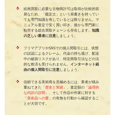
絵画買取に必要な古物商許可は取得が比較的容
易なため、「鑑定士」という肩書きを持ってい
ても専門知識を有しているとは限りません。マ
ニュアル査定で安く買い叩き、後から専門家に
転売する総合買取チェーンも存在します。
知識
の乏しい業者に注意
しましょう。
フリマアプリやSNSでの個人間取引には、状態
の誤認によるクレーム、代金の持ち逃げ、配送
中の破損リスクがあり、特定商取引法などの法
的な救済も受けられません。
インターネット経
由の個人間取引に注意
しましょう。
信頼できる美術商を見極めるには、業者が積み
重ねてきた「
歴史と実績
」、査定額の「
論理的
な内訳の説明
」、そして作品や作家に対する
「
美術品への愛
」の有無を行動から確認するこ
とが大切です。