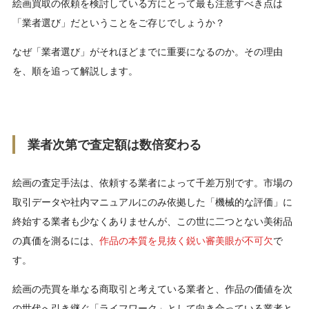
絵画買取の依頼を検討している方にとって最も注意すべき点は
9.2
出張査定に来てもらった後、金額に納得いかずに
断っても本当に無料ですか？
「業者選び」だということをご存じでしょうか？
9.3
作家名や来歴がわからない古い絵画でも、査定し
なぜ「業者選び」がそれほどまでに重要になるのか。その理由
てもらえますか？
を、順を追って解説します。
業者次第で査定額は数倍変わる
絵画の査定手法は、依頼する業者によって千差万別です。市場の
取引データや社内マニュアルにのみ依拠した「機械的な評価」に
終始する業者も少なくありませんが、この世に二つとない美術品
の真価を測るには、
作品の本質を見抜く鋭い審美眼が不可欠
で
す。
絵画の売買を単なる商取引と考えている業者と、作品の価値を次
の世代へ引き継ぐ「ライフワーク」として向き合っている業者と