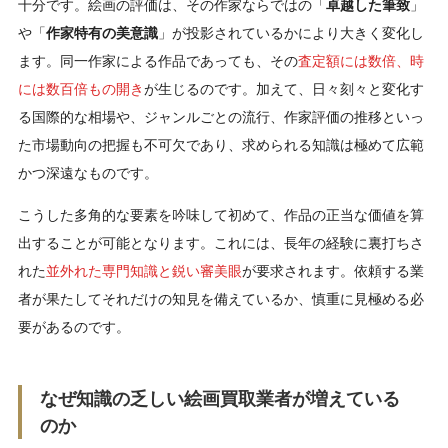
十分です。絵画の評価は、その作家ならではの「
卓越した筆致
」
や「
作家特有の美意識
」が投影されているかにより大きく変化し
ます。同一作家による作品であっても、その
査定額には数倍、時
には数百倍もの開き
が生じるのです。加えて、日々刻々と変化す
る国際的な相場や、ジャンルごとの流行、作家評価の推移といっ
た市場動向の把握も不可欠であり、求められる知識は極めて広範
かつ深遠なものです。
こうした多角的な要素を吟味して初めて、作品の正当な価値を算
出することが可能となります。これには、長年の経験に裏打ちさ
れた
並外れた専門知識と鋭い審美眼
が要求されます。依頼する業
者が果たしてそれだけの知見を備えているか、慎重に見極める必
要があるのです。
なぜ知識の乏しい絵画買取業者が増えている
のか