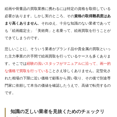
絵画や骨董品の買取業務に携わるには特定の資格を取得している
必要があります。しかし実のところ、その
資格の取得難易度はあ
まり高くありません
。それゆえ、十分な知識のない業者であって
も「絵画鑑定士」「美術商」と名乗って、絵画買取を行うことが
できてしまうのです。
悲しいことに、そういう業者がブランド品や貴金属の買取といっ
た主力事業の片手間で絵画買取を行っているケースも多くありま
す。そこでは
経験の浅いスタッフがマニュアルに沿って、画一的
な価格で買取を行っている
ことさえ珍しくありません。定型化さ
れた相場の下限に近い価格で顧客から買い取り、その後で別途専
門家に依頼して本当の価値を確認したうえで、高値で転売するの
です。
知識の乏しい業者を見抜くためのチェックリ