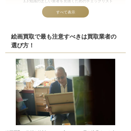
3.3
知識の乏しい業者を見抜くためのチェックリスト
4
オークションサイトやフリマアプリの個人間取引に注意
すべて表示
4.1
サイト・アプリに注意すべき理由
4.2
サイト・アプリを使う場合のポイント
絵画買取で最も注意すべきは買取業者の
5
業者選び3つのコツ
5.1
1.その会社の歴史と実績を知ろう
選び方！
5.2
2.査定の根拠を説明できるか確かめよう
5.3
3.美術品への愛を見極めよう
6
絵画を正しい価値で売却するなら絵画骨董買取プロ（by
秋華洞）へ
7
【一覧表で解説】業者選び以外にもある絵画買取の注意
点
8
まとめ｜絵画買取で失敗しないためには業者を目利きす
べし
9
絵画買取の注意点についてよくある質問
9.1
傷やシミ、額縁の破損がある絵画でも査定に悪影
響はありますか？