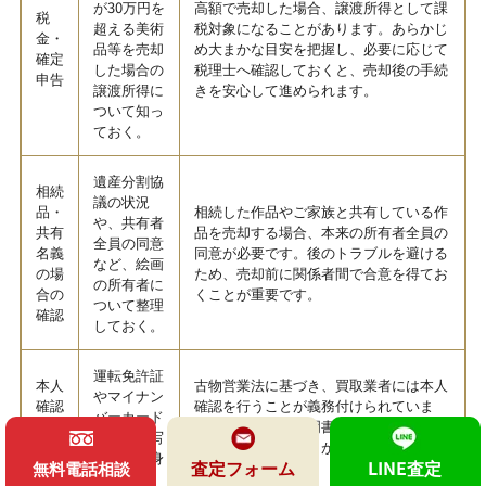
が30万円を
高額で売却した場合、譲渡所得として課
税
超える美術
税対象になることがあります。あらかじ
金・
品等を売却
め大まかな目安を把握し、必要に応じて
確定
した場合の
税理士へ確認しておくと、売却後の手続
申告
譲渡所得に
きを安心して進められます。
ついて知っ
ておく。
遺産分割協
相続
議の状況
品・
相続した作品やご家族と共有している作
や、共有者
共有
品を売却する場合、本来の所有者全員の
全員の同意
名義
同意が必要です。後のトラブルを避ける
など、絵画
の場
ため、売却前に関係者間で合意を得てお
の所有者に
合の
くことが重要です。
ついて整理
確認
しておく。
運転免許証
本人
古物営業法に基づき、買取業者には本人
やマイナン
確認
確認を行うことが義務付けられていま
バーカード
書類
す。事前に身分証明書を準備しておくこ
など、顔写
の準
とで、当日の手続きが滞りなく進みま
真付きの身
査定フォーム
LINE査定
備
す。
無料電話相談
分証明書