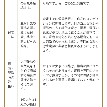
の有無を確
可能ですから、ご心配は無用です。
認する。
査定までの保管状態も、作品のコンディ
直射日光や
ションに影響します。日の当たる場所や
高温多湿を
湿気のこもる場所は避け、温度・湿度の
保管
避けた保
変化が少ない環境に置くことが基本で
方法
管、防虫・
す。変色や劣化が気になる場合でも、自
防カビへの
己判断での手入れは避け、専門的な対応
配慮。
は査定後に業者と相談するようにしまし
ょう。
大型作品や
搬
複数点をま
サイズの大きい作品は、搬出の際に傷つ
出・
とめて売却
くおそれがあります。運搬を専門のスタ
配送
する場合の
ッフが担当するか、その間の保険が適用
時の
運搬方法を
されるかを事前に確認しておくと安心で
取り
考えてお
す。
扱い
く。
1個または1
組の評価額