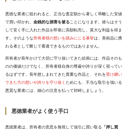
悪徳な業者に狙われると、正当な査定額から著しく乖離した安値
で買い叩かれ、
金銭的な損害を被る
ことになります。彼らはそう
して安く手に入れた作品を即座に高額転売し、莫大な利益を得ま
す。そのような
所有者様の想いを踏みにじる暴挙
は、美術品に携
わる者として断じて看過できるものではありません。
所有者が長年かけて大切に守り抜いてきた絵画には、作品そのも
のの価値だけでなく、所有者様自身の尊厳や誇りが深く宿ってい
るはずです。長年慈しまれてきた貴重な作品と、それを
受け継い
できた方の想いや誇りを守り抜く
ためにも、不当な取引を強いる
悪質な業者には、細心の注意を払って対峙しましょう。
悪徳業者がよく使う手口
悪徳業者は、所有者の意思を無視して強引に買い取る
「押し買