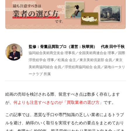
監修：骨董品買取プロ（運営：秋華洞） 代表 田中千秋
協同組合美術商交友会 理事長／全国美術商連合会 理事／国際
浮世絵学会 理事／松風会 会主／東京美術倶楽部 会員／東京
美術商協同組合 会員／浮世絵商協同組合 会員／築地ロータリ
ークラブ 所属
絵画の売却を検討される際、留意すべき点は数多く存在します
が、
何よりも注意すべきなのが「買取業者の選び方」
です。
この記事では、悪質な手口や専門知識の乏しい業者によるトラブ
ルを避け、納得のいく取引を実現するための要点をまとめており
ます。創業から約90年、親子四代にわたり美術品と向き合ってき