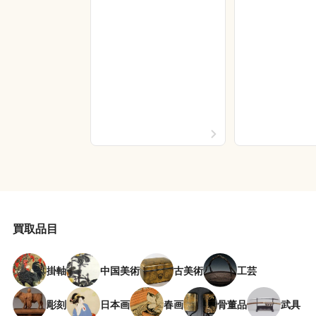
買取品目
掛軸
中国美術
古美術
工芸
彫刻
日本画
春画
骨董品
武具