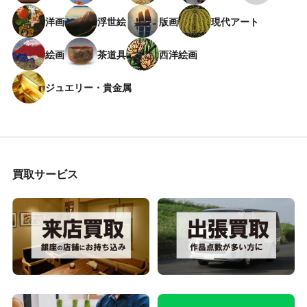
洋画
浮世絵
版画
現代アート
絵画
茶道具
西洋絵画
ジュエリー・貴金属
買取サービス