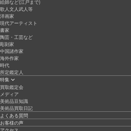
絵師など(江戸まで)
歌人文人武人等
洋画家
現代アーティスト
書家
陶芸・工芸など
彫刻家
中国諸作家
海外作家
時代
所定鑑定人
特集
買取鑑定会
メディア
美術品豆知識
美術品買取日記
よくある質問
お客様の声
アクセス