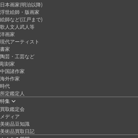
日本画家(明治以降)
浮世絵師・版画家
絵師など(江戸まで)
歌人文人武人等
洋画家
現代アーティスト
書家
陶芸・工芸など
彫刻家
中国諸作家
海外作家
時代
所定鑑定人
特集
買取鑑定会
メディア
美術品豆知識
美術品買取日記