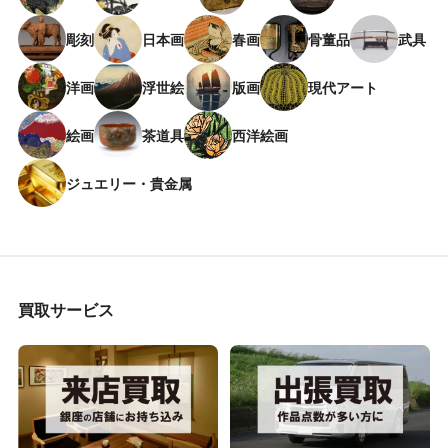
彫刻
日本画
春画
骨董品
武具
洋画
浮世絵
版画
現代アート
絵画
茶道具
西洋絵画
ジュエリー・貴金属
買取サービス