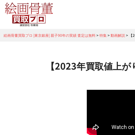
絵画骨董買取プロ |東京銀座| 親子90年の実績 査定は無料
>
特集
>
動画解説
>
【
【2023年買取値上