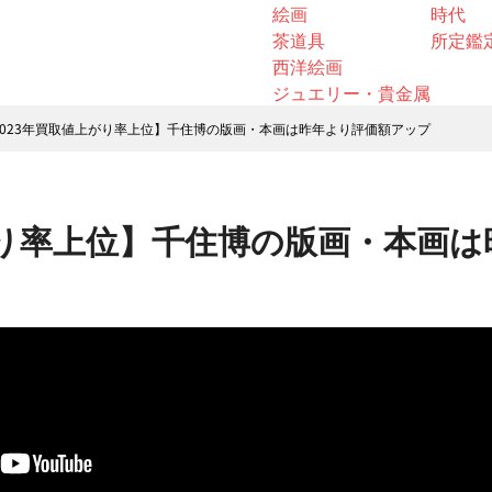
絵画
時代
茶道具
所定鑑
西洋絵画
ジュエリー・貴金属
2023年買取値上がり率上位】千住博の版画・本画は昨年より評価額アップ
がり率上位】千住博の版画・本画