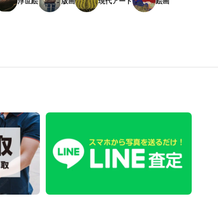
浮世絵
版画
現代アート
絵画