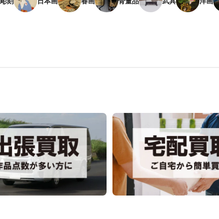
彫刻
日本画
春画
骨董品
武具
洋画