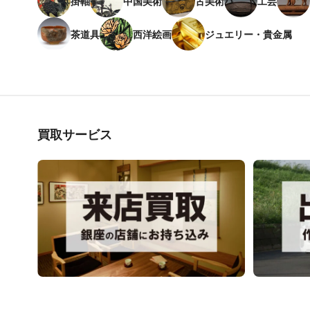
掛軸
中国美術
古美術
工芸
茶道具
西洋絵画
ジュエリー・貴金属
買取サービス