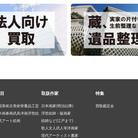
目
取扱作家
特集
国美術
古美術
骨董品
工芸
日本画家(明治以降)
買取鑑定会
本画
春画
武具
洋画
浮世絵
浮世絵師・版画家
代アート
絵画
絵師など(江戸まで)
歌人文人武人等
洋画家
現代アーティスト
書家