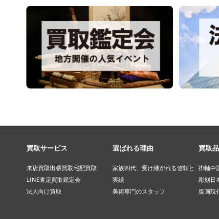
買取サービス
選ばれる理由
買取品
来店買取
出張買取
宅配買取
家族四代、受け継がれる信頼と
掛軸
中
LINE査定
買取鑑定会
実績
彫刻
日
法人向け買取
美術専門のスタッフ
版画
現