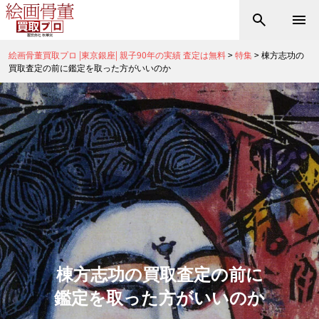
絵画骨董買取プロ |東京銀座| 親子90年の実績 査定は無料
>
特集
>
棟方志功の
買取査定の前に鑑定を取った方がいいのか
棟方志功の買取査定の前に
鑑定を取った方がいいのか