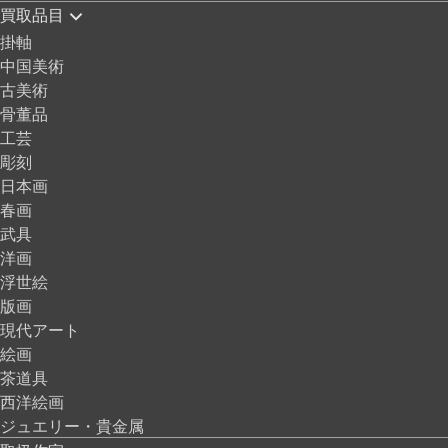
買取品目
掛軸
中国美術
古美術
骨董品
工芸
彫刻
日本画
春画
武具
洋画
浮世絵
版画
現代アート
絵画
茶道具
西洋絵画
ジュエリー・貴金属