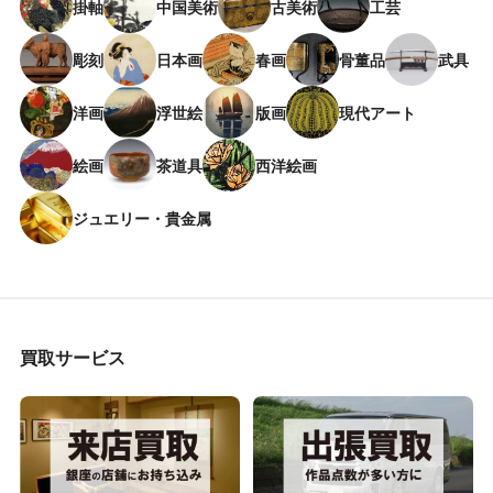
掛軸
中国美術
古美術
工芸
彫刻
日本画
春画
骨董品
武具
洋画
浮世絵
版画
現代アート
絵画
茶道具
西洋絵画
ジュエリー・貴金属
買取サービス