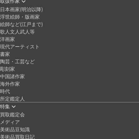
取扱作家
日本画家(明治以降)
浮世絵師・版画家
絵師など(江戸まで)
歌人文人武人等
洋画家
現代アーティスト
書家
陶芸・工芸など
彫刻家
中国諸作家
海外作家
時代
所定鑑定人
特集
買取鑑定会
メディア
美術品豆知識
美術品買取日記