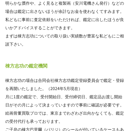
明らかな贋作や、よく見ると複製画（安川電機さん発行）などの
場合は鑑定に出さないほうが余計なお金を使わなくてすみます。
私どもに事前に査定依頼をいただければ、鑑定に出したほうが良
いかアドバイスすることができます。
まずは棟方志功についての取り扱い実績数が豊富な私どもにご相
談下さい。
棟方志功の鑑定機関
棟方志功の場合は合同会社棟方志功鑑定登録委員会で鑑定・登録
を再開いたしました。（2024年5月現在）
月に1度の鑑定で、受付開始日、受付締切日、鑑定品お渡し開始
日がその月によって決まっていますので事前に確認が必要です。
絵画骨董買取プロでは、東京までわざわざ出向かなくても、鑑定
の受付代行も承っております。
ご子息の棟方巴里爾（パリジ）のシールが付いているケースもあ