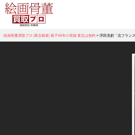
絵画骨董買取プロ |東京銀座| 親子90年の実績 査定は無料
>
浮田克躬「北フラン