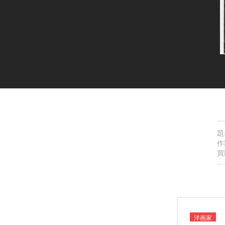
題
作
買
洋画家