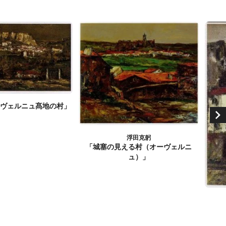
ーヴェルニュ髙地の村」
浮田克躬
「城塞の見える村（オーヴェルニ
ュ）」