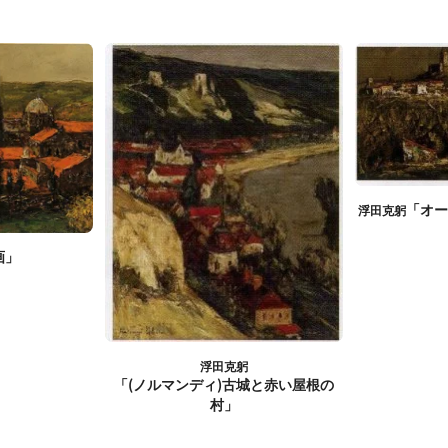
「オ
浮田克躬
画」
浮田克躬
「(ノルマンディ)古城と赤い屋根の
村」