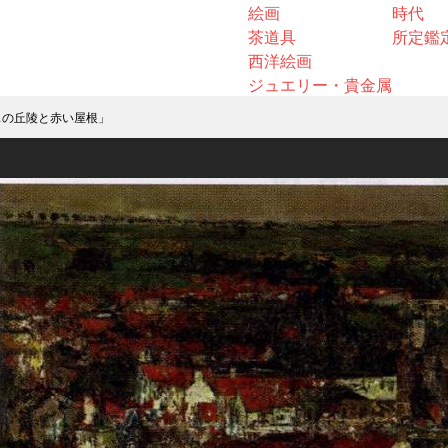
絵画
時代
茶道具
所定鑑
西洋絵画
ジュエリー・貴金属
スの丘陵と赤い屋根」