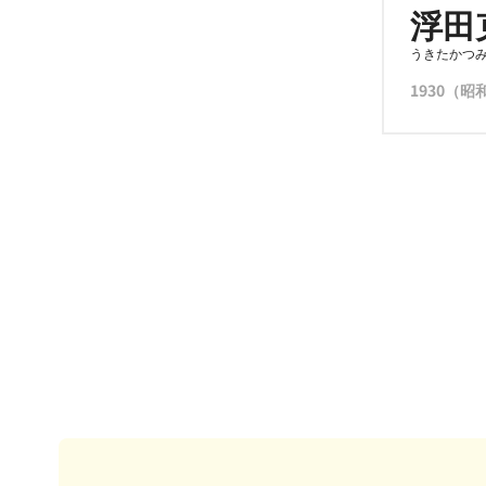
浮田
うきたかつ
1930（昭和