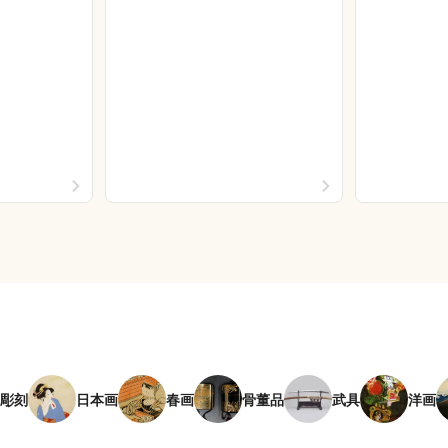
彫刻
日本画
春画
骨董品
武具
洋画