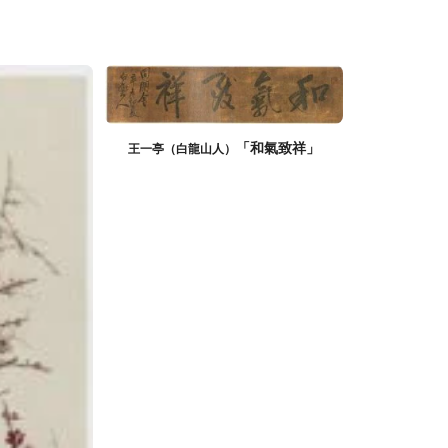
「和氣致祥」
王一亭（白龍山人）