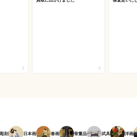
彫刻
日本画
春画
骨董品
武具
洋画