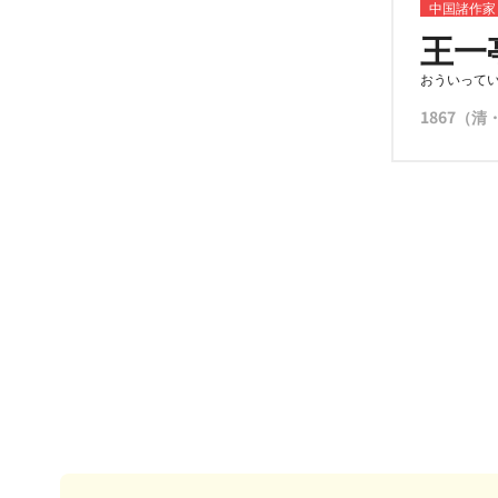
中国諸作家
王一
おういって
1867（清