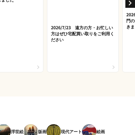
20
門の
きま
2026/7/23 遠方の方・お忙しい
方はぜひ宅配買い取りをご利用く
ださい
浮世絵
版画
現代アート
絵画