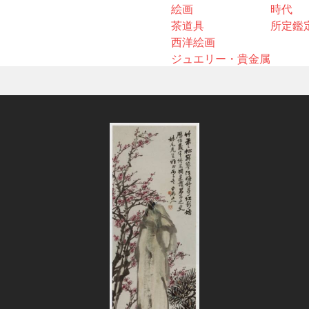
絵画
時代
茶道具
所定鑑
西洋絵画
ジュエリー・貴金属
」