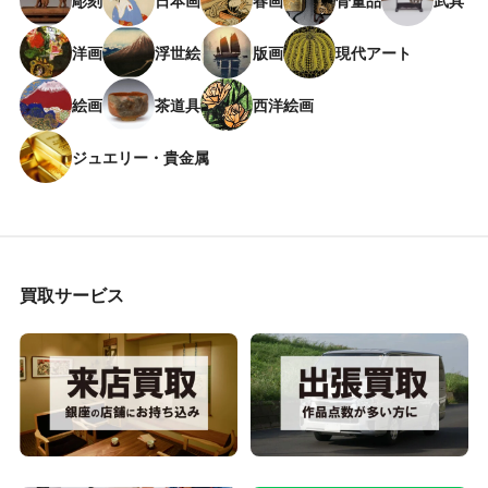
彫刻
日本画
春画
骨董品
武具
洋画
浮世絵
版画
現代アート
絵画
茶道具
西洋絵画
ジュエリー・貴金属
買取サービス