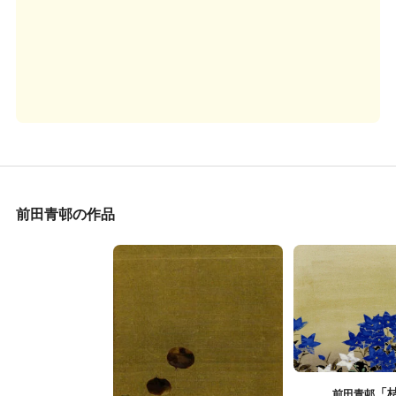
前田青邨の作品
「
前田青邨