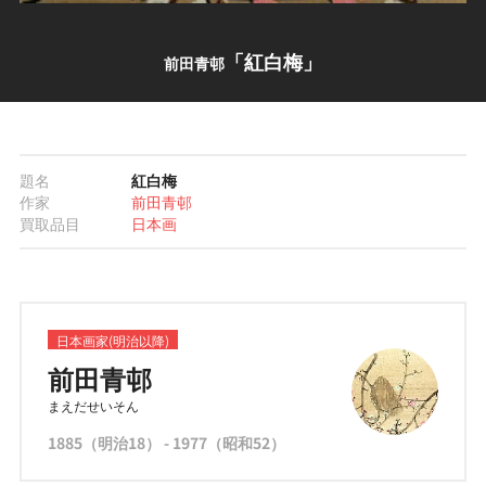
「紅白梅」
前田青邨
題名
紅白梅
作家
前田青邨
買取品目
日本画
日本画家(明治以降)
前田青邨
まえだせいそん
1885（明治18） - 1977（昭和52）