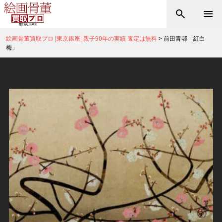
絵画骨董買取プロ |東京銀座| 親子90年の実績 査定は無料
>
前田青邨「紅白
梅」