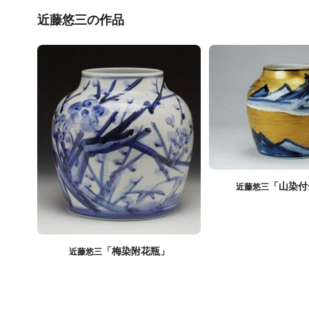
近藤悠三の作品
「山染付
近藤悠三
「梅染附花瓶」
近藤悠三