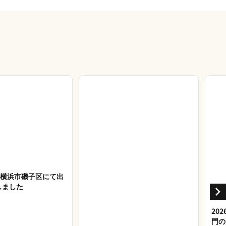
27 横浜市磯子区にて出
しました
20
門の