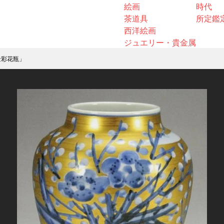
絵画
時代
茶道具
所定鑑
西洋絵画
ジュエリー・貴金属
金彩花瓶」