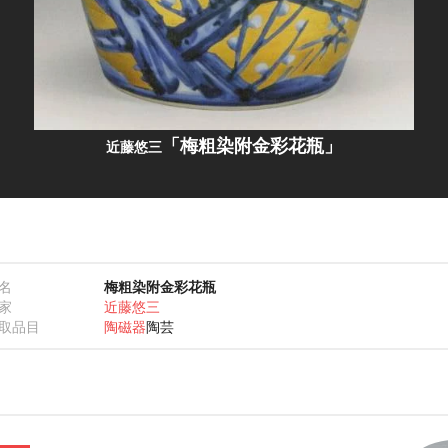
「梅粗染附金彩花瓶」
近藤悠三
名
梅粗染附金彩花瓶
家
近藤悠三
取品目
陶磁器
陶芸