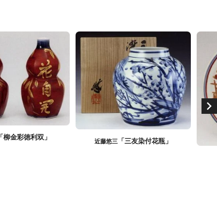
「柳金彩徳利双」
「三友染付花瓶」
近藤悠三