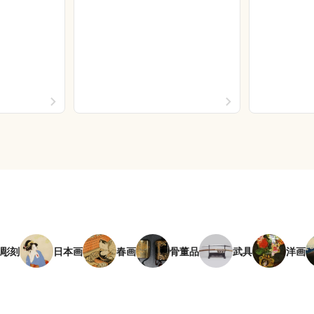
彫刻
日本画
春画
骨董品
武具
洋画