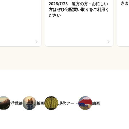
きま
2026/7/23 遠方の方・お忙しい
方はぜひ宅配買い取りをご利用く
ださい
浮世絵
版画
現代アート
絵画