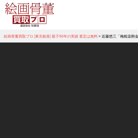
絵画骨董買取プロ |東京銀座| 親子90年の実績 査定は無料
>
近藤悠三「梅粗染附