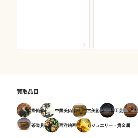
買取品目
掛軸
中国美術
古美術
工芸
茶道具
西洋絵画
ジュエリー・貴金属