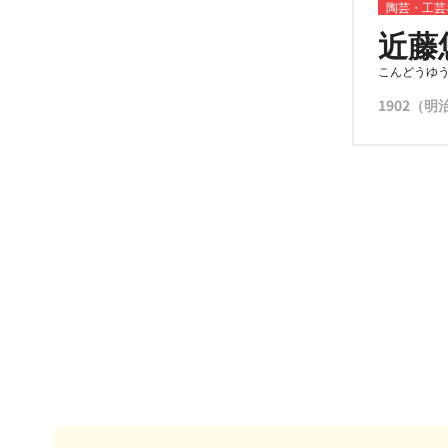
陶芸・工芸
近藤
こんどうゆ
1902（明治