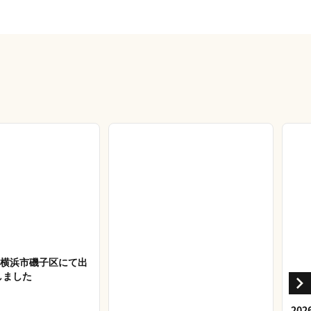
27 横浜市磯子区にて出
しました
20