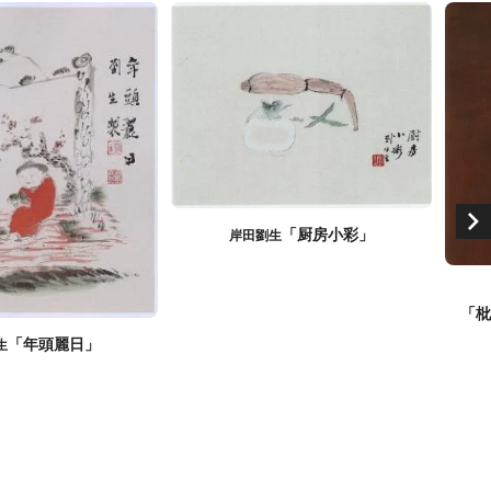
「厨房小彩」
岸田劉生
「枇
「年頭麗日」
生