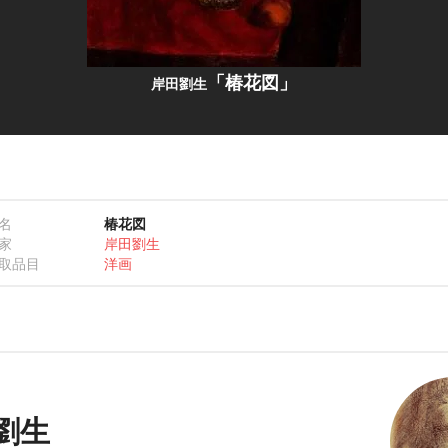
「椿花図」
岸田劉生
名
椿花図
家
岸田劉生
取品目
洋画
劉生