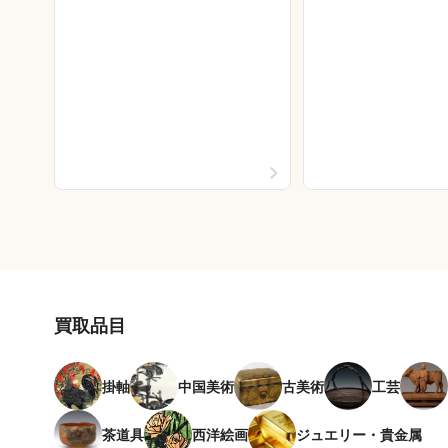
買取品目
掛軸
中国美術
古美術
工芸
茶道具
西洋絵画
ジュエリー・貴金属