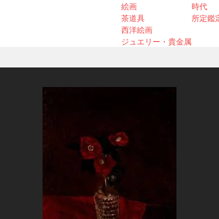
絵画
時代
茶道具
所定鑑
西洋絵画
ジュエリー・貴金属