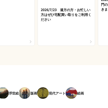
門の
きま
2026/7/23 遠方の方・お忙しい
方はぜひ宅配買い取りをご利用く
ださい
浮世絵
版画
現代アート
絵画