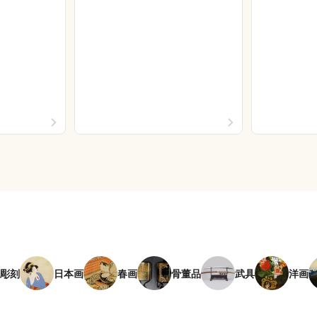
彫刻
日本画
春画
骨董品
武具
洋画