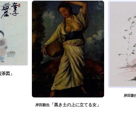
煎茶図」
岸田劉
「黒き土の上に立てる女」
岸田劉生