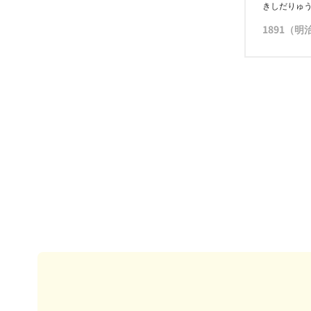
きしだりゅ
1891（明治