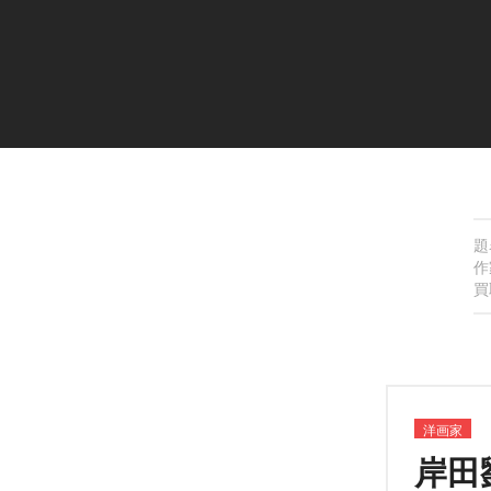
題
作
買
洋画家
岸田