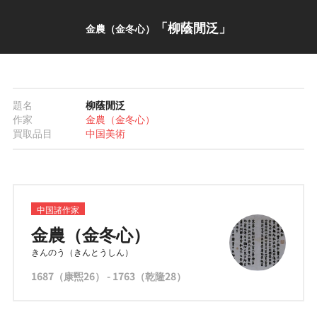
「柳蔭閒泛」
金農（金冬心）
題名
柳蔭閒泛
作家
金農（金冬心）
買取品目
中国美術
中国諸作家
金農（金冬心）
きんのう（きんとうしん）
1687（康煕26） - 1763（乾隆28）