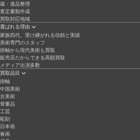
蔵・遺品整理
査定書類作成
買取対応地域
選ばれる理由
家族四代、受け継がれる信頼と実績
美術専門のスタッフ
掛軸から現代美術も買取
販売店だからできる高額買取
メディア出演多数
買取品目
掛軸
中国美術
古美術
骨董品
工芸
彫刻
日本画
春画