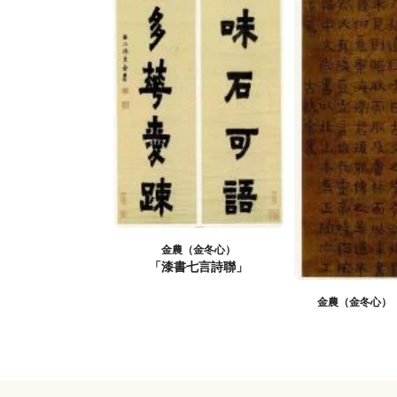
金農（金冬心）
「漆書七言詩聯」
金農（金冬心）