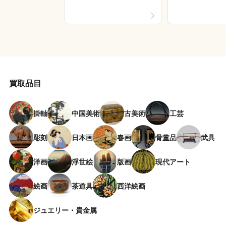
買取品目
掛軸
中国美術
古美術
工芸
彫刻
日本画
春画
骨董品
武具
洋画
浮世絵
版画
現代アート
絵画
茶道具
西洋絵画
ジュエリー・貴金属