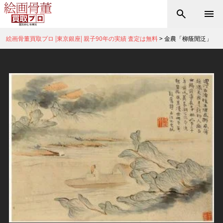
絵画骨董買取プロ |東京銀座| 親子90年の実績 査定は無料
>
金農「柳蔭閒泛」