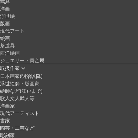
武具
洋画
浮世絵
版画
現代アート
絵画
茶道具
西洋絵画
ジュエリー・貴金属
取扱作家
日本画家(明治以降)
浮世絵師・版画家
絵師など(江戸まで)
歌人文人武人等
洋画家
現代アーティスト
書家
陶芸・工芸など
彫刻家