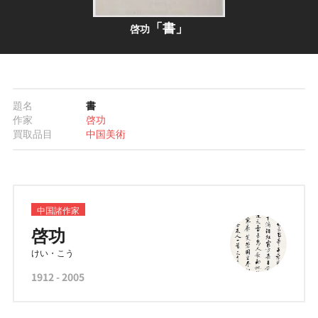
「書」
啓功
題名
書
作家
啓功
買取品目
中国美術
中国諸作家
啓功
けい・こう
1912 - 2005