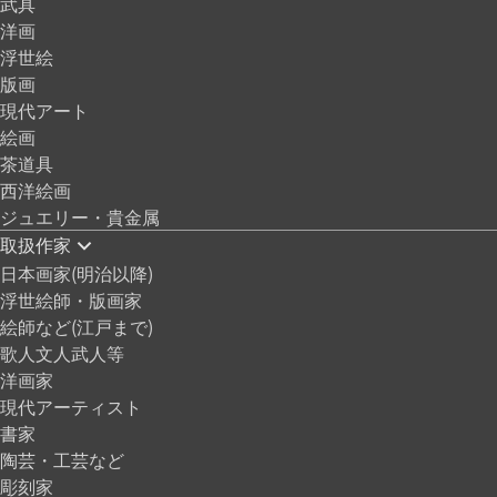
武具
洋画
浮世絵
版画
現代アート
絵画
茶道具
西洋絵画
ジュエリー・貴金属
取扱作家
日本画家(明治以降)
浮世絵師・版画家
絵師など(江戸まで)
歌人文人武人等
洋画家
現代アーティスト
書家
陶芸・工芸など
彫刻家