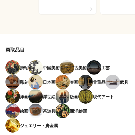
買取品目
掛軸
中国美術
古美術
工芸
彫刻
日本画
春画
骨董品
武具
洋画
浮世絵
版画
現代アート
絵画
茶道具
西洋絵画
ジュエリー・貴金属