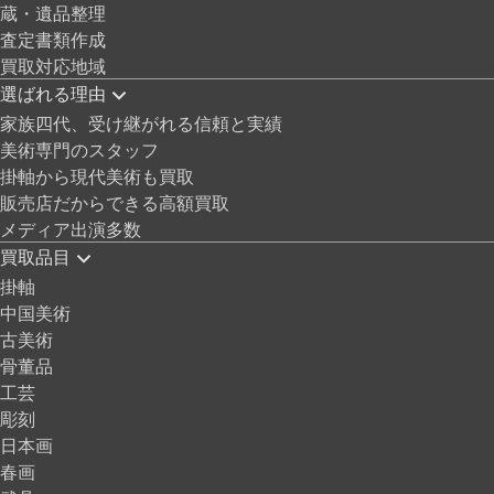
蔵・遺品整理
査定書類作成
買取対応地域
選ばれる理由
家族四代、受け継がれる信頼と実績
美術専門のスタッフ
掛軸から現代美術も買取
販売店だからできる高額買取
メディア出演多数
買取品目
掛軸
中国美術
古美術
骨董品
工芸
彫刻
日本画
春画