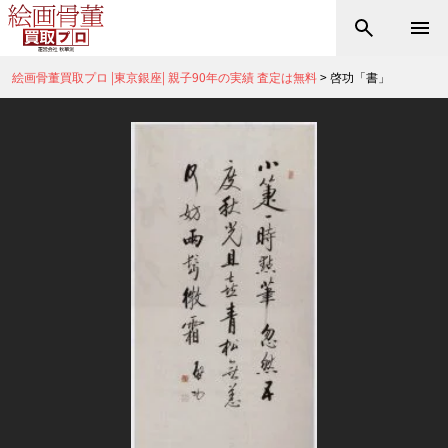
絵画骨董買取プロ |東京銀座| 親子90年の実績 査定は無料
>
啓功「書」