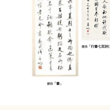
「行書七言詩(1
啓功
「書」
啓功