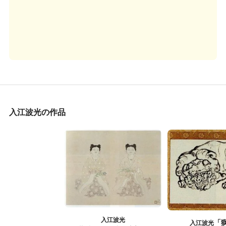
入江波光の作品
入江波光
「
入江波光