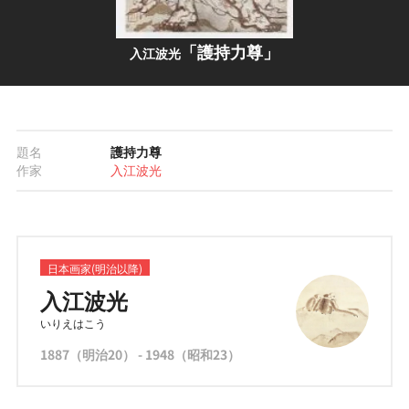
「護持力尊」
入江波光
題名
護持力尊
作家
入江波光
日本画家(明治以降)
入江波光
いりえはこう
1887（明治20） - 1948（昭和23）