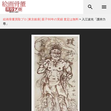
絵画骨董買取プロ |東京銀座| 親子90年の実績 査定は無料
>
入江波光「護持力
尊」