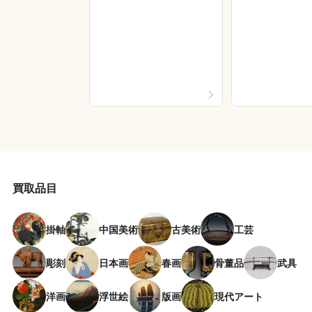
買取品目
掛軸
中国美術
古美術
工芸
彫刻
日本画
春画
骨董品
武具
洋画
浮世絵
版画
現代アート