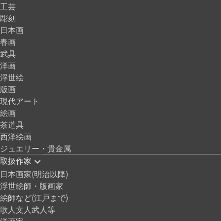
工芸
彫刻
日本画
春画
武具
洋画
浮世絵
版画
現代アート
絵画
茶道具
西洋絵画
ジュエリー・貴金属
取扱作家
日本画家(明治以降)
浮世絵師・版画家
絵師など(江戸まで)
歌人文人武人等