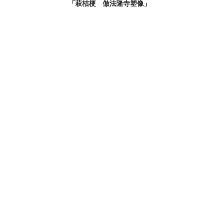
「萩桔梗 倣法隆寺塑像」