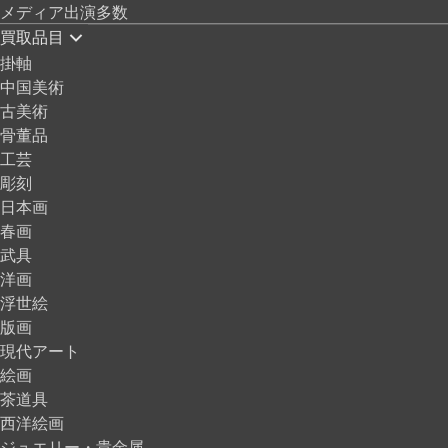
メディア出演多数
買取品目
掛軸
中国美術
古美術
骨董品
工芸
彫刻
日本画
春画
武具
洋画
浮世絵
版画
現代アート
絵画
茶道具
西洋絵画
ジュエリー・貴金属