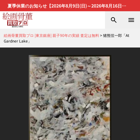
夏季休業のお知らせ【2026年8月9日(日)～2026年8月16日
(日)】
絵画骨董買取プロ |東京銀座| 親子90年の実績 査定は無料
>
猪熊弦一郎「At
Gardner Lake」