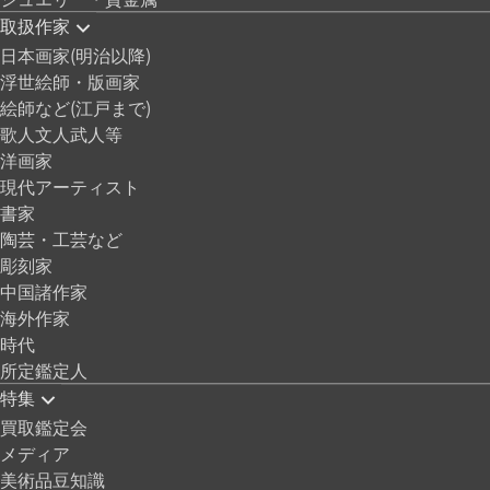
取扱作家
日本画家(明治以降)
浮世絵師・版画家
絵師など(江戸まで)
歌人文人武人等
洋画家
現代アーティスト
書家
陶芸・工芸など
彫刻家
中国諸作家
海外作家
時代
所定鑑定人
特集
買取鑑定会
メディア
美術品豆知識