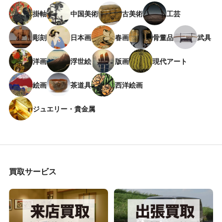
掛軸
中国美術
古美術
工芸
彫刻
日本画
春画
骨董品
武具
洋画
浮世絵
版画
現代アート
絵画
茶道具
西洋絵画
ジュエリー・貴金属
買取サービス