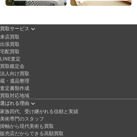
買取サービス
来店買取
出張買取
宅配買取
LINE査定
買取鑑定会
法人向け買取
蔵・遺品整理
査定書類作成
買取対応地域
選ばれる理由
家族四代、受け継がれる信頼と実績
美術専門のスタッフ
掛軸から現代美術も買取
販売店だからできる高額買取