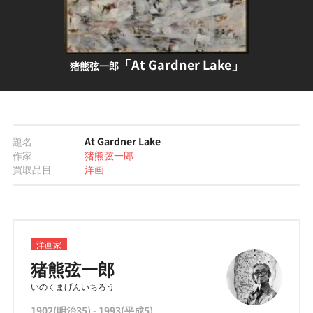
「At Gardner Lake」
猪熊弦一郎
題名
At Gardner Lake
作家
猪熊弦一郎
買取品目
洋画
洋画家
猪熊弦一郎
いのくまげんいちろう
1902(明治35) - 1993(平成5)