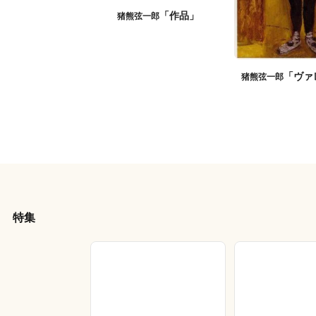
「作品」
猪熊弦一郎
「ヴァ
猪熊弦一郎
特集