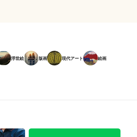
浮世絵
版画
現代アート
絵画