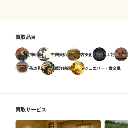
買取品目
掛軸
中国美術
古美術
工芸
茶道具
西洋絵画
ジュエリー・貴金属
買取サービス