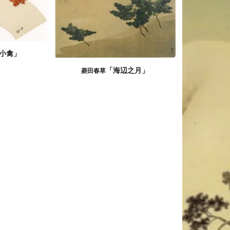
小禽」
「海辺之月」
菱田春草