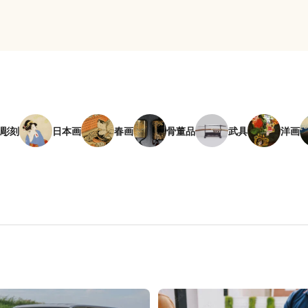
彫刻
日本画
春画
骨董品
武具
洋画