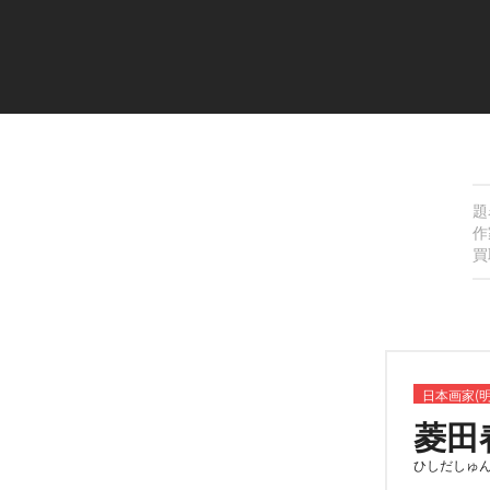
題
作
買
日本画家(
菱田
ひしだしゅ