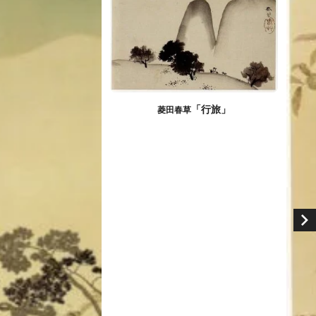
「行旅」
菱田春草