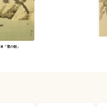
「雪の朝」
春草