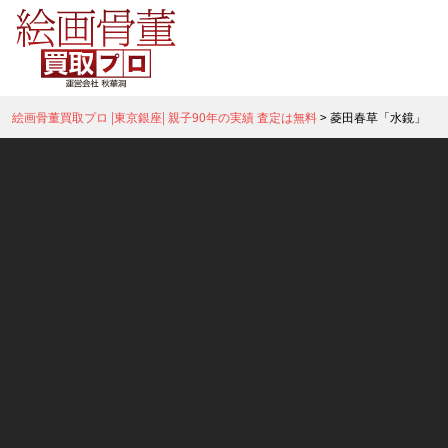
絵画骨董買取プロ |東京銀座| 親子90年の実績 査定は無料
>
菱田春草「水鏡」