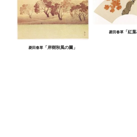
「紅葉
菱田春草
「岸樹秋風の圖」
菱田春草