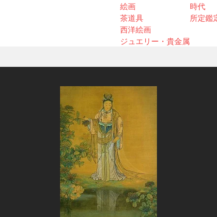
絵画
時代
茶道具
所定鑑
西洋絵画
ジュエリー・貴金属