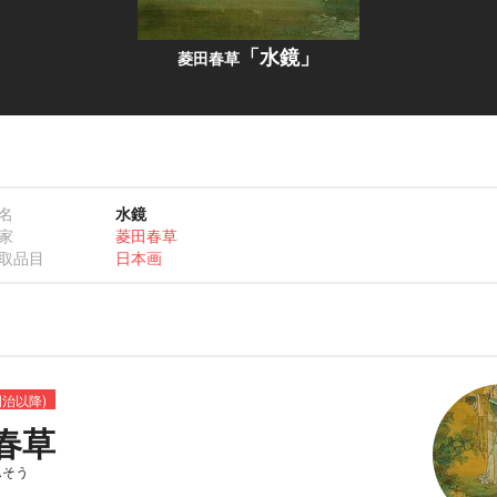
「水鏡」
菱田春草
名
水鏡
家
菱田春草
取品目
日本画
明治以降)
春草
んそう